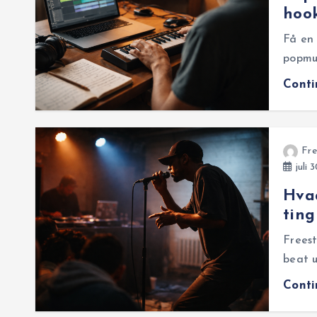
hook
Få en 
popmus
Cont
Fre
juli 
Hvad
ting
Freest
beat u
Cont