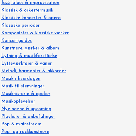
Jazz, blues & improvisation
Klassisk & orkestermusik
Klassiske koncerter & opera
Klassiske perioder
Komponister & klassiske værker
Koncertguides
Kunstnere, værker & album
Lytning & musikforståelse
Lytteværktøjer & vaner
Melodi, harmonier & akkorder
Musik i hverdagen
Musik til stemninger
Musikhistorie & epoker
Musikoplevelser
Nye navne & upcoming
Playlister & anbefalinger
Pop & mainstream
Pop- og rockkunstnere