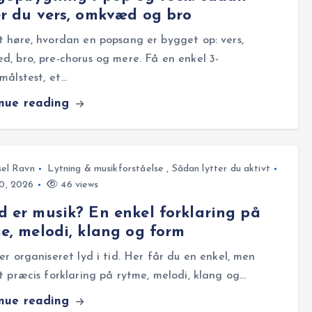
r du vers, omkvæd og bro
 høre, hvordan en popsang er bygget op: vers,
, bro, pre-chorus og mere. Få en enkel 3-
målstest, et…
inue reading
el Ravn
Lytning & musikforståelse
,
Sådan lytter du aktivt
20, 2026
46 views
 er musik? En enkel forklaring på
e, melodi, klang og form
er organiseret lyd i tid. Her får du en enkel, men
t præcis forklaring på rytme, melodi, klang og…
inue reading