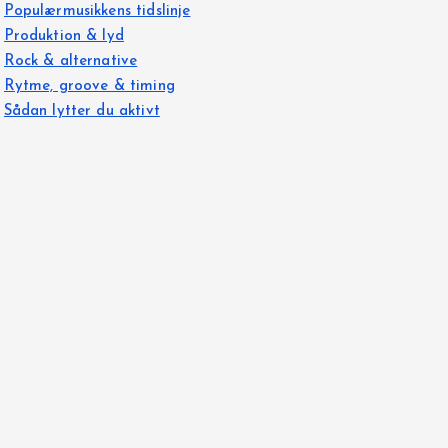
Populærmusikkens tidslinje
Produktion & lyd
Rock & alternative
Rytme, groove & timing
Sådan lytter du aktivt