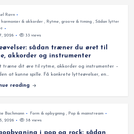
el Ravn
, harmonier & akkorder
,
Rytme, groove & timing
,
Sådan lytter
vt
27, 2026
33 views
eøvelser: sådan træner du øret til
e, akkorder og instrumenter
 træne dit øre til rytme, akkorder og instrumenter –
den at kunne spille. Få konkrete lytteøvelser, en…
inue reading
fie Bachmann
Form & opbygning
,
Pop & mainstream
25, 2026
38 views
opbygning i pop og rock: sådan