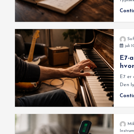
typisk
Cont
So
juli 
E7-a
hvor
E7 er
Den ly
Cont
Mi
Instrum