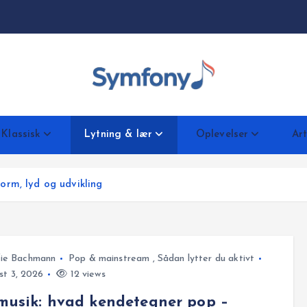
Klassisk
Lytning & lær
Oplevelser
Art
orm, lyd og udvikling
fie Bachmann
Pop & mainstream
,
Sådan lytter du aktivt
t 3, 2026
12 views
usik: hvad kendetegner pop –