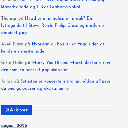
Rune
på
You’re Not There: sådan hører du soul-pop,
klaverballade og Lukas Grahams vokal
Thomas
på
Hvad er minimalisme i musik? En
lytteguide til Steve Reich, Philip Glass og moderne
ambient-pop
Aksel Ravn
på
Hvordan du hoerer en fuga uden at
kende en eneste node
Gitte Holm
på
Marry You (Bruno Mars): derfor virker
den som en perfekt pop‑skabelon
Jonas
på
Setlisten er koncertens manus: sådan aflæser
du energi, pauser og ekstranumre
Arkiver
august 2026