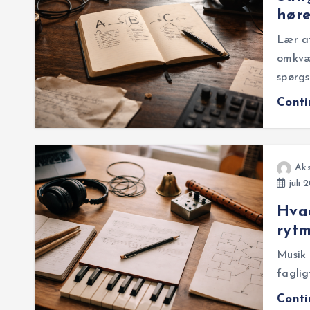
høre
Lær at
omkvæd
spørgs
Cont
Aks
juli 
Hvad
rytm
Musik 
faglig
Cont