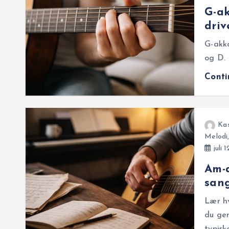
G-ak
driv
G-akk
og D. 
Cont
Ka
Melodi
juli 
Am-a
san
Lær h
du gen