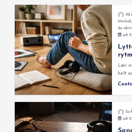
Aks
Melodi
du akti
juli 
Lytt
rytm
Lær at
helt u
Cont
So
juli 
Sang