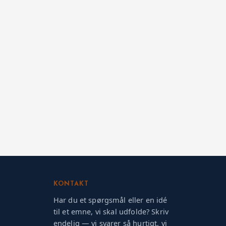
KONTAKT
Har du et spørgsmål eller en idé
til et emne, vi skal udfolde? Skriv
endelig — vi svarer så hurtigt, vi