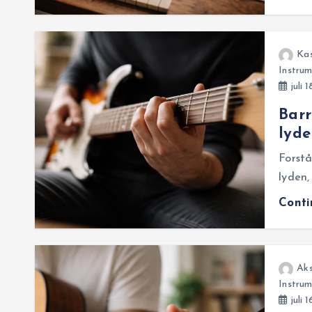
Ka
Instrum
juli 
Barr
lyde
Forstå
lyden,
Cont
Aks
Instrum
juli 