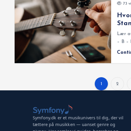
73 v
Hvo
Stan
Lær at
– B –
Cont
1
2
Symfony.dk er et musikunivers til dig, der vil
tættere på musikken — uanset genre og