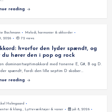
e…
inue reading
fie Bachmann
Melodi, harmonier & akkorder
10, 2026
72 views
kkord: hvorfor den lyder spændt, og
 du hører den i pop og rock
 en dominantseptimakkord med tonerne E, G#, B og D.
der spændt, fordi den lille septim D skaber…
inue reading
kkel Holmgaard
enter & klang
,
Lytteværktøjer & vaner
juli 8, 2026