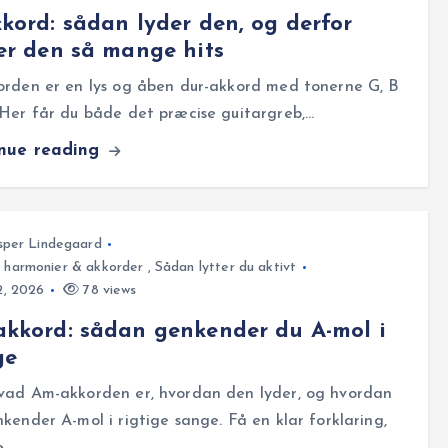
kord: sådan lyder den, og derfor
er den så mange hits
orden er en lys og åben dur-akkord med tonerne G, B
Her får du både det præcise guitargreb,…
inue reading
sper Lindegaard
, harmonier & akkorder
,
Sådan lytter du aktivt
12, 2026
78 views
kkord: sådan genkender du A-mol i
ge
vad Am-akkorden er, hvordan den lyder, og hvordan
kender A-mol i rigtige sange. Få en klar forklaring,