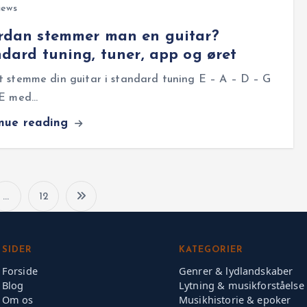
iews
rdan stemmer man en guitar?
dard tuning, tuner, app og øret
 stemme din guitar i standard tuning E – A – D – G
 E med…
inue reading
…
12
I
n
SIDER
KATEGORIER
Forside
Genrer & lydlandskaber
d
Blog
Lytning & musikforståelse
Om os
Musikhistorie & epoker