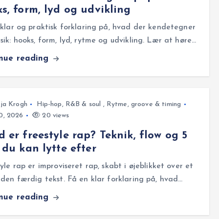
s, form, lyd og udvikling
klar og praktisk forklaring på, hvad der kendetegner
ik: hooks, form, lyd, rytme og udvikling. Lær at høre…
inue reading
ja Krogh
Hip-hop, R&B & soul
,
Rytme, groove & timing
30, 2026
20 views
 er freestyle rap? Teknik, flow og 5
 du kan lytte efter
yle rap er improviseret rap, skabt i øjeblikket over et
den færdig tekst. Få en klar forklaring på, hvad…
inue reading