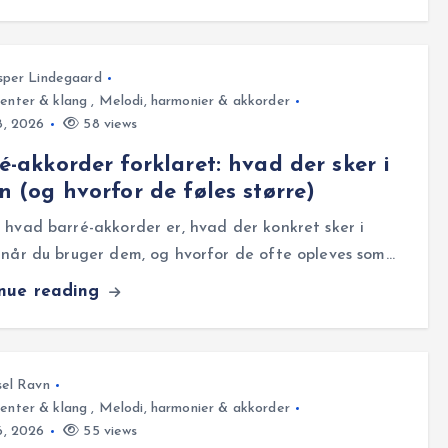
sper Lindegaard
enter & klang
,
Melodi, harmonier & akkorder
18, 2026
58 views
é-akkorder forklaret: hvad der sker i
n (og hvorfor de føles større)
 hvad barré-akkorder er, hvad der konkret sker i
 når du bruger dem, og hvorfor de ofte opleves som…
inue reading
el Ravn
enter & klang
,
Melodi, harmonier & akkorder
16, 2026
55 views