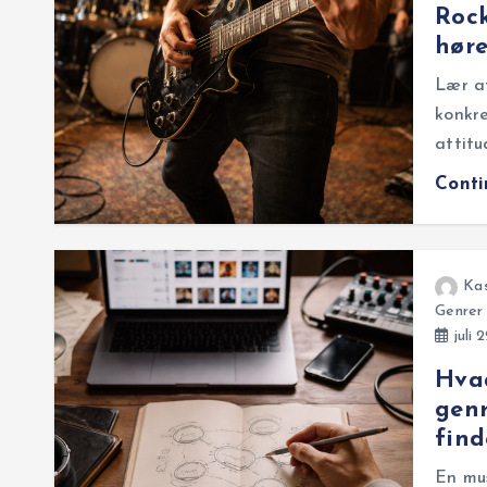
Rock
høre
Lær at
konkre
attitu
Cont
Ka
Genrer
juli 
Hvad
genr
find
En mu