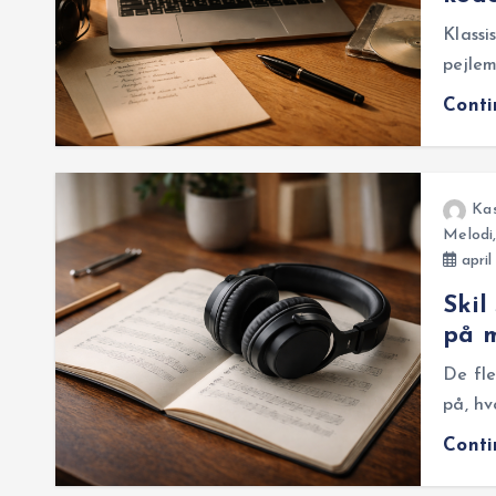
Klassi
pejlem
Cont
Ka
Melodi
april
Skil
på 
De fl
på, hv
Cont