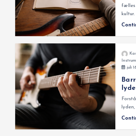
fælles
kultur
Cont
Ka
Instrum
juli 
Barr
lyde
Forstå
lyden,
Cont