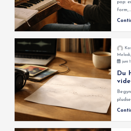
pop: e
form,
Cont
Ka
Melodi
juni 
Du h
vide
Begynd
pludse
Cont