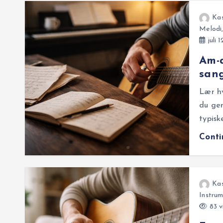
Ka
Melodi
juli 
Am-a
san
Lær h
du gen
typisk
Cont
Ka
Instrum
83 v