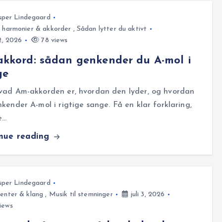
sper Lindegaard
, harmonier & akkorder
,
Sådan lytter du aktivt
12, 2026
78 views
kkord: sådan genkender du A-mol i
ge
vad Am-akkorden er, hvordan den lyder, og hvordan
kender A-mol i rigtige sange. Få en klar forklaring,
e…
inue reading
sper Lindegaard
enter & klang
,
Musik til stemninger
juli 3, 2026
iews