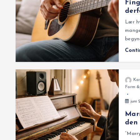
Fing
derf
Lær hv
mange 
begyn
Cont
Ka
Form &
juni 
Marr
den 
“Marry