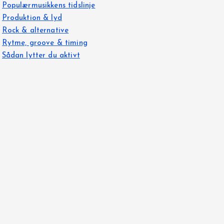
Populærmusikkens tidslinje
Produktion & lyd
Rock & alternative
Rytme, groove & timing
Sådan lytter du aktivt