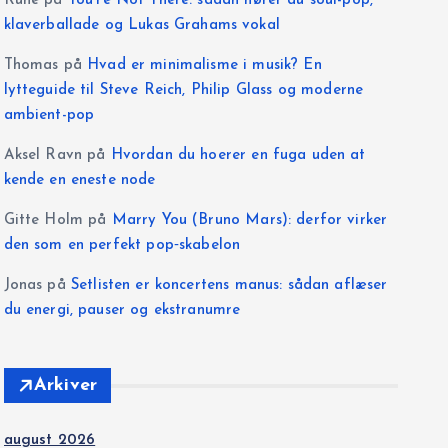
Rune
på
You’re Not There: sådan hører du soul-pop,
klaverballade og Lukas Grahams vokal
Thomas
på
Hvad er minimalisme i musik? En
lytteguide til Steve Reich, Philip Glass og moderne
ambient-pop
Aksel Ravn
på
Hvordan du hoerer en fuga uden at
kende en eneste node
Gitte Holm
på
Marry You (Bruno Mars): derfor virker
den som en perfekt pop‑skabelon
Jonas
på
Setlisten er koncertens manus: sådan aflæser
du energi, pauser og ekstranumre
Arkiver
august 2026