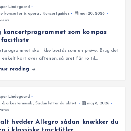
sper Lindegaard
ke koncerter & opera
,
Koncertguides
maj 20, 2026
views
g koncertprogrammet som kompas
 facitliste
rtprogrammet skal ikke bestås som en prøve. Brug det
 enkelt kort over aftenen, så øret får ro til…
inue reading
sper Lindegaard
k & orkestermusik
,
Sådan lytter du aktivt
maj 8, 2026
views
alt hedder Allegro sådan knækker du
n i klassiske tracktitler