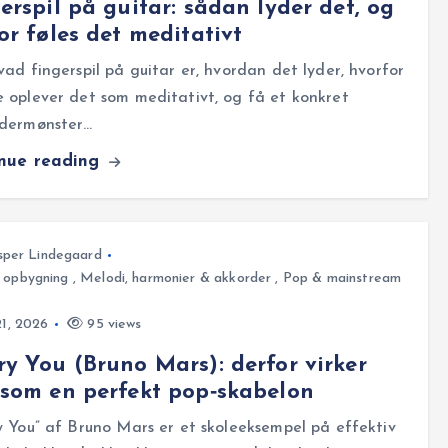
erspil på guitar: sådan lyder det, og
or føles det meditativt
ad fingerspil på guitar er, hvordan det lyder, hvorfor
oplever det som meditativt, og få et konkret
dermønster…
inue reading
sper Lindegaard
 opbygning
,
Melodi, harmonier & akkorder
,
Pop & mainstream
21, 2026
95 views
y You (Bruno Mars): derfor virker
som en perfekt pop‑skabelon
 You” af Bruno Mars er et skoleeksempel på effektiv