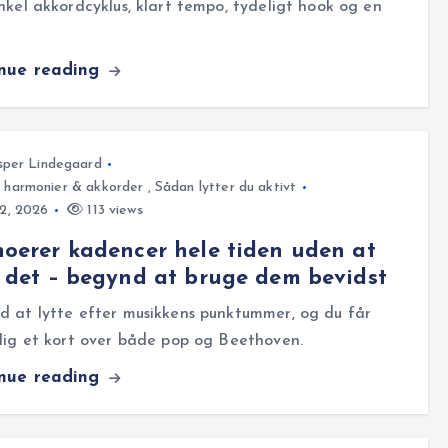
nkel akkordcyklus, klart tempo, tydeligt hook og en
…
inue reading
sper Lindegaard
, harmonier & akkorder
,
Sådan lytter du aktivt
12, 2026
113 views
oerer kadencer hele tiden uden at
 det – begynd at bruge dem bevidst
 at lytte efter musikkens punktummer, og du får
lig et kort over både pop og Beethoven.
inue reading