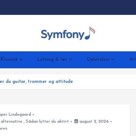
Klassisk
Lytning & lær
Oplevelser
Art
er du guitar, trommer og attitude
sper Lindegaard
alternative
,
Sådan lytter du aktivt
august 2, 2026
iews