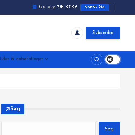
fre. aug 7th, 2026
5:58:54 PM
Subscribe
ikler & anbefalinger
Søg
Søg