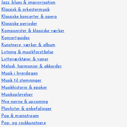
Jazz, blues & improvisation
Klassisk & orkestermusik
Klassiske koncerter & opera
Klassiske perioder
Komponister & klassiske værker
Koncertguides
Kunstnere, værker & album
Lytning & musikforståelse
Lytteværktøjer & vaner
Melodi, harmonier & akkorder
Musik i hverdagen
Musik til stemninger
Musikhistorie & epoker
Musikoplevelser
Nye navne & upcoming
Playlister & anbefalinger
Pop & mainstream
Pop- og rockkunstnere