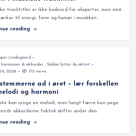
ske tracktitler er ikke kodeord for eksperter, men små
ærker til energi, form og humør i musikken.
inue reading
sper Lindegaard
, harmonier & akkorder
,
Sådan lytter du aktivt
 19, 2026
175 views
 stemmerne ad i øret – lær forskellen
melodi og harmoni
este kan synge en melodi, men langt færre kan pege
ornår akkorderne faktisk skifter under den.
inue reading