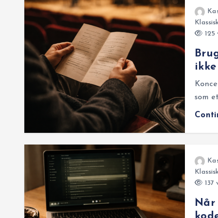
Ka
Klassis
125 
Bru
ikke
Konce
som et
Cont
Ka
Klassis
137 
Når 
kode