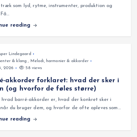
 træk som lyd, rytme, instrumenter, produktion og
. Få…
inue reading
sper Lindegaard
enter & klang
,
Melodi, harmonier & akkorder
18, 2026
58 views
é-akkorder forklaret: hvad der sker i
n (og hvorfor de føles større)
 hvad barré-akkorder er, hvad der konkret sker i
 når du bruger dem, og hvorfor de ofte opleves som…
inue reading