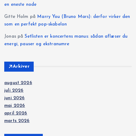
n
en eneste node
g
Gitte Holm
på
Marry You (Bruno Mars): derfor virker den
som en perfekt pop‑skabelon
Jonas
på
Setlisten er koncertens manus: sådan aflæser du
energi, pauser og ekstranumre
Arkiver
august 2026
juli 2026
juni 2026
maj 2026
april 2026
marts 2026