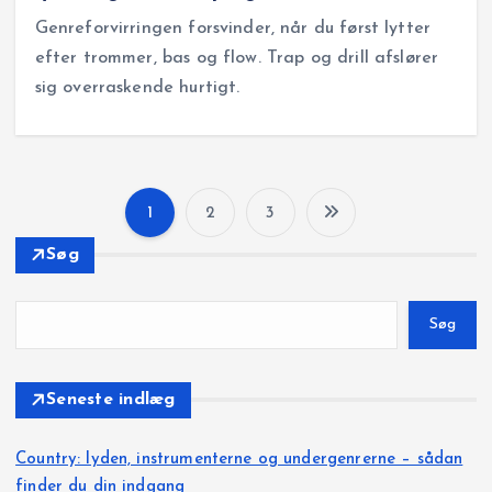
Genreforvirringen forsvinder, når du først lytter
efter trommer, bas og flow. Trap og drill afslører
sig overraskende hurtigt.
1
2
3
I
Søg
n
Søg
d
l
Seneste indlæg
æ
Country: lyden, instrumenterne og undergenrerne – sådan
finder du din indgang