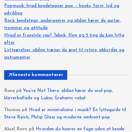
g
Popmusik: hvad kendetegner pop – hooks, form, lyd og
udvikling
s
Rock: kendetegn, undergenrer og sådan hører du guitar,
trommer og attitude
i
Hvad er freestyle rap? Teknik, flow og 5 ting du kan lytte
efter
n
Lytteøvelser: sådan træner du øret til rytme, akkorder og
instrumenter
d
d
Seneste kommentarer
e
Rune
på
You’re Not There: sådan hører du soul-pop,
klaverballade og Lukas Grahams vokal
l
Thomas
på
Hvad er minimalisme i musik? En lytteguide til
i
Steve Reich, Philip Glass og moderne ambient-pop
Aksel Ravn
på
Hvordan du hoerer en fuga uden at kende