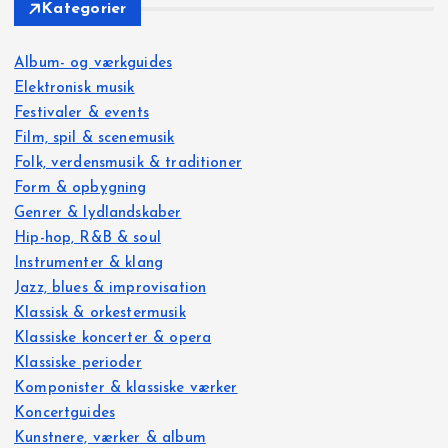
Kategorier
Album- og værkguides
Elektronisk musik
Festivaler & events
Film, spil & scenemusik
Folk, verdensmusik & traditioner
Form & opbygning
Genrer & lydlandskaber
Hip-hop, R&B & soul
Instrumenter & klang
Jazz, blues & improvisation
Klassisk & orkestermusik
Klassiske koncerter & opera
Klassiske perioder
Komponister & klassiske værker
Koncertguides
Kunstnere, værker & album