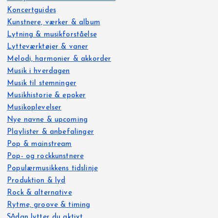
Koncertguides
Kunstnere, værker & album
Lytning & musikforståelse
Lytteværktøjer & vaner
Melodi, harmonier & akkorder
Musik i hverdagen
Musik til stemninger
Musikhistorie & epoker
Musikoplevelser
Nye navne & upcoming
Playlister & anbefalinger
Pop & mainstream
Pop- og rockkunstnere
Populærmusikkens tidslinje
Produktion & lyd
Rock & alternative
Rytme, groove & timing
Sådan lytter du aktivt