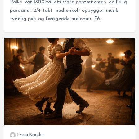
Polka var 1800-tallets store popfænomen: en livlig
pardans i 2/4-takt med enkelt opbygget musik,
tydelig puls og fængende melodier. Få…
Freja Krogh