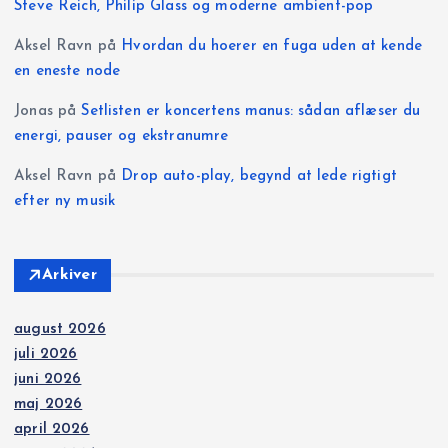
i
Steve Reich, Philip Glass og moderne ambient-pop
Aksel Ravn
på
Hvordan du hoerer en fuga uden at kende
n
en eneste node
g
Jonas
på
Setlisten er koncertens manus: sådan aflæser du
energi, pauser og ekstranumre
Aksel Ravn
på
Drop auto-play, begynd at lede rigtigt
efter ny musik
Arkiver
august 2026
juli 2026
juni 2026
maj 2026
april 2026