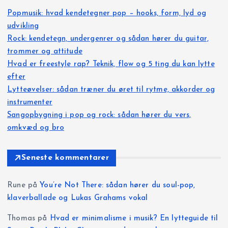
æ
Popmusik: hvad kendetegner pop – hooks, form, lyd og
udvikling
g
Rock: kendetegn, undergenrer og sådan hører du guitar,
trommer og attitude
s
Hvad er freestyle rap? Teknik, flow og 5 ting du kan lytte
efter
i
Lytteøvelser: sådan træner du øret til rytme, akkorder og
instrumenter
n
Sangopbygning i pop og rock: sådan hører du vers,
omkvæd og bro
d
d
Seneste kommentarer
e
Rune
på
You’re Not There: sådan hører du soul-pop,
klaverballade og Lukas Grahams vokal
l
Thomas
på
Hvad er minimalisme i musik? En lytteguide til