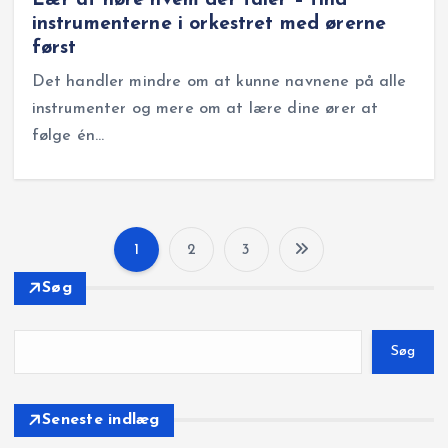
Lær at høre hvem der taler – find
instrumenterne i orkestret med ørerne
først
Det handler mindre om at kunne navnene på alle
instrumenter og mere om at lære dine ører at
følge én…
1
2
3
I
Søg
n
Søg
d
l
Seneste indlæg