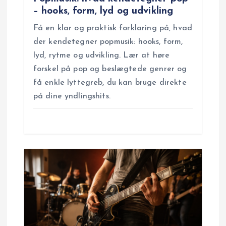
o
– hooks, form, lyd og udvikling
Få en klar og praktisk forklaring på, hvad
n
der kendetegner popmusik: hooks, form,
lyd, rytme og udvikling. Lær at høre
forskel på pop og beslægtede genrer og
få enkle lyttegreb, du kan bruge direkte
på dine yndlingshits.