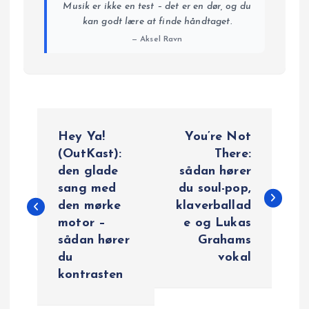
Musik er ikke en test – det er en dør, og du
kan godt lære at finde håndtaget.
— Aksel Ravn
I
Hey Ya!
You’re Not
n
(OutKast):
There:
den glade
sådan hører
d
sang med
du soul-pop,
den mørke
klaverballad
l
motor –
e og Lukas
sådan hører
Grahams
æ
du
vokal
kontrasten
g