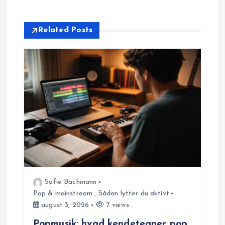
s
Related Posts
n
a
v
i
g
a
t
Sofie Bachmann
Pop & mainstream
,
Sådan lytter du aktivt
i
august 3, 2026
7 views
Popmusik: hvad kendetegner pop