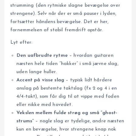
strumming (den rytmiske slagne bevægelse over
strengene). Selv når der er små pauser i lyden,
fortsætter håndens bevægelse. Det er her,
fornemmelsen af stabil fremdrift opstår.
Lyt efter:
Den uafbrudte rytme
– hvordan guitaren
næsten hele tiden “hakker” i små jævne slag,
uden lange huller.
Accent på visse slag
– typisk lidt hårdere
anslag på bestemte taktslag (fx 2 og 4 i en
4/4-takt), som får dig til at vippe med foden
eller nikke med hovedet.
Vekslen mellem fulde strøg og små “ghost-
strums”
– nogle slag er tydelige, andre næsten
kun en bevægelse, hvor strengene knap nok