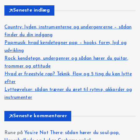
Seneste indlæg
Country: lyden, instrumenterne og undergenrerne – sådan
finder du din indgang
Popmusik: hvad kendetegner pop – hooks, form, lyd og
udvikling
Rock: kendetegn, undergenrer og sådan hører du guitar,
trommer og attitude
Hvad er freestyle rap? Teknik, flow og 5 ting du kan lytte
efter
Lytteøvelser: sådan træner du øret til rytme, akkorder og
instrumenter
Seneste kommentarer
Rune
på
You’re Not There: sådan hører du soul-pop,