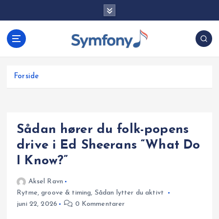
G
å
t
i
l
i
Forside
n
d
h
o
Sådan hører du folk-popens
l
d
drive i Ed Sheerans “What Do
I Know?”
Aksel Ravn
Rytme, groove & timing
,
Sådan lytter du aktivt
juni 22, 2026
0 Kommentarer