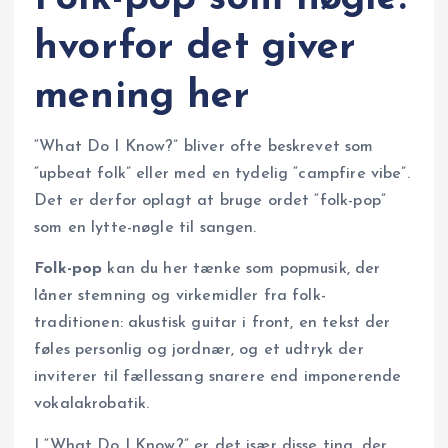
hvorfor det giver
mening her
“What Do I Know?” bliver ofte beskrevet som
“upbeat folk” eller med en tydelig “campfire vibe”.
Det er derfor oplagt at bruge ordet “folk-pop”
som en lytte-nøgle til sangen.
Folk-pop
kan du her tænke som popmusik, der
låner stemning og virkemidler fra folk-
traditionen: akustisk guitar i front, en tekst der
føles personlig og jordnær, og et udtryk der
inviterer til fællessang snarere end imponerende
vokalakrobatik.
I “What Do I Know?” er det især disse ting, der