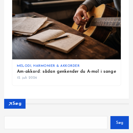
MELODI, HARMONIER & AKKORDER
Am-akkord: sådan genkender du A-mol i sange
12. juli 2026
Søg
Søg