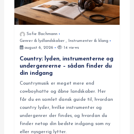
g
a
Sofie Bachmann
t
Genrer & lydlandskaber
,
Instrumenter & klang
august 6, 2026
14 views
i
Country: lyden, instrumenterne og
undergenrerne – sådan finder du
o
din indgang
Countrymusik er meget mere end
n
cowboyhatte og åbne landskaber. Her
får du en samlet dansk guide til, hvordan
country lyder, hvilke instrumenter og
undergenrer der findes, og hvordan du
finder netop din bedste indgang som ny
eller nysgerrig lytter.