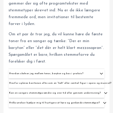
gemmer der sig ofte programtekster med
stemmetyper skrevet ind. Nu er de ikke længere
fremmede ord, men invitationer til bestemte
farver i lyden.
Om et par år tror jeg, du vil kunne høre de første
toner fra en sanger og tænke: “Der er min
baryton” eller “det dér er helt klart mezzosopran”.
Spørgsmålet er bare, hvilken stemmefarve du
forelsker dig i først.
Hvordan skelner jeg mellem tenor, baryton og bas i praksis?
Tænk igen i højde, vægt og farve: tenorer lyder lysere og mere strålende, barytoner ligger
Hvorfor opleves baritonen ofte som en 'helt' eller central figur i opera og musical?
i midten med mere fylde og varme, og basser er mørke og tunge. Lyt efter hvor i rummet
din opmærksomhed ryger, om lyden føles som en skarp stråle eller en tung kolonne, og
Baritonens varme og mellemregister gør stemmen velegnet til nuancerede roller - autoritet,
sammenlign korte eksempler side om side for at træne forskellen.
Kan en sangers stemmetype ændre sig over tid eller gennem undervisning?
indre konflikt eller garvet karaktér kommer ofte bedre frem end i en skingrende høj tenor.
Den dramatiske tyngde giver komponister og instruktører mulighed for mere komplekse
Ja. Stemmen modnes med alder og teknik, så nogle sangere flytter lidt i fag eller får øget
persontegninger.
Hvilke øvelser hjælper mig til hurtigere at høre og genkende stemmetyper?
rækkevidde. Men komfort i en bestemt tessitura er vigtigere end efterstræbte høje toner,
så forandring sker bedst gradvist og under faglig vejledning.
Lav korte sammenligninger: vælg tre klip - en tenor, en baryton og en bas - og noter
højdefornemmelse, klangfarve og tyngde. Gentag med kvindestemmer, tag noter med farve-