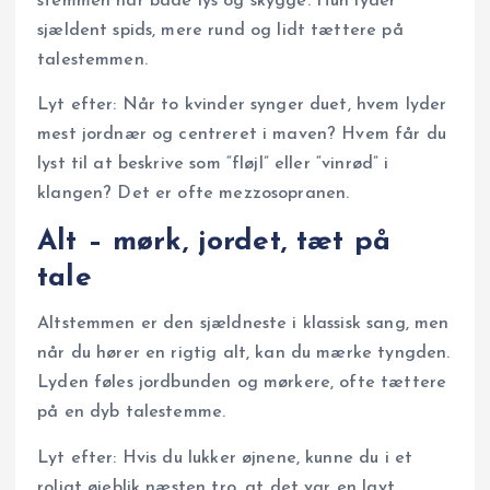
stemmen har både lys og skygge. Hun lyder
sjældent spids, mere rund og lidt tættere på
talestemmen.
Lyt efter: Når to kvinder synger duet, hvem lyder
mest jordnær og centreret i maven? Hvem får du
lyst til at beskrive som “fløjl” eller “vinrød” i
klangen? Det er ofte mezzosopranen.
Alt – mørk, jordet, tæt på
tale
Altstemmen er den sjældneste i klassisk sang, men
når du hører en rigtig alt, kan du mærke tyngden.
Lyden føles jordbunden og mørkere, ofte tættere
på en dyb talestemme.
Lyt efter: Hvis du lukker øjnene, kunne du i et
roligt øjeblik næsten tro, at det var en lavt