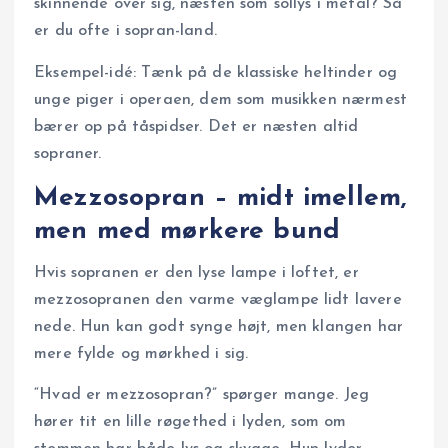
skinnende over sig, næsten som sollys i metal? Så
er du ofte i sopran-land.
Eksempel-idé: Tænk på de klassiske heltinder og
unge piger i operaen, dem som musikken nærmest
bærer op på tåspidser. Det er næsten altid
sopraner.
Mezzosopran – midt imellem,
men med mørkere bund
Hvis sopranen er den lyse lampe i loftet, er
mezzosopranen den varme væglampe lidt lavere
nede. Hun kan godt synge højt, men klangen har
mere fylde og mørkhed i sig.
“Hvad er mezzosopran?” spørger mange. Jeg
hører tit en lille røgethed i lyden, som om