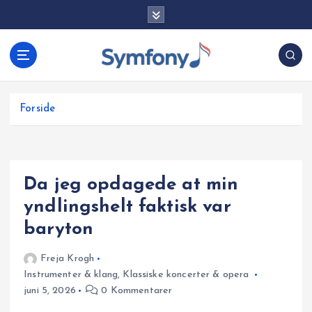
G
å
t
i
l
i
Forside
n
d
h
o
Da jeg opdagede at min
l
d
yndlingshelt faktisk var
baryton
Freja Krogh
Instrumenter & klang
,
Klassiske koncerter & opera
juni 5, 2026
0 Kommentarer