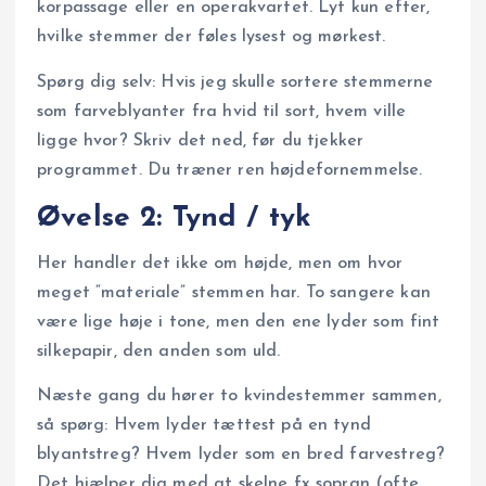
korpassage eller en operakvartet. Lyt kun efter,
hvilke stemmer der føles lysest og mørkest.
Spørg dig selv: Hvis jeg skulle sortere stemmerne
som farveblyanter fra hvid til sort, hvem ville
ligge hvor? Skriv det ned, før du tjekker
programmet. Du træner ren højdefornemmelse.
Øvelse 2: Tynd / tyk
Her handler det ikke om højde, men om hvor
meget “materiale” stemmen har. To sangere kan
være lige høje i tone, men den ene lyder som fint
silkepapir, den anden som uld.
Næste gang du hører to kvindestemmer sammen,
så spørg: Hvem lyder tættest på en tynd
blyantstreg? Hvem lyder som en bred farvestreg?
Det hjælper dig med at skelne fx sopran (ofte