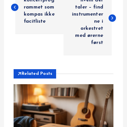
n
koncertprog
hvem der
rammet som
taler – find
d
kompas ikke
instrumenter
facitliste
ne i
l
orkestret
med ørerne
æ
først
g
s
Related Posts
n
a
v
i