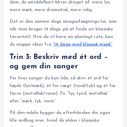
dem, du umiddelbart bliver draget af: mere lys,
mere mørk, mere dramatisk, mere rolig.
Det er den samme slags smagsafsøgnings-tur, som
når man bruger 14 dage på at finde sin klassiske
favoritstil. Hvis du vil have en planlagt rute, kan
du snuppe ideer fra
“14 dage med klassisk musik”
.
Trin 3: Beskriv med ét ord –
og gem din sanger
For hver sanger du kan lide, så skriv ét ord for
højde (lys/mørk), ét for vægt (tynd/tyk) og ét for
farve (metallisk/varm). Fx: “lys, tynd, metallisk”
eller “mørk, tyk, varm”.
På den måde bygger du efterhånden din egen
lille ordbog over, hvad du elsker i klassiske