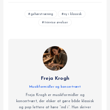
eller tekst-associationer, og øv dig live i teatret ved at fokusere på én stemme ad gangen.
gehørstræning
ny i klassisk
trinvise øvelser
Freja Krogh
Musikformidler og koncertvært
Freja Krogh er musikformidler og
koncertvært, der elsker at gøre både klassisk
og pop lettere at høre “ind i”. Hun skriver