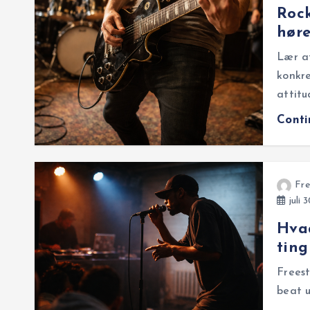
Rock
høre
Lær at
konkre
attitu
Cont
Fre
juli 
Hvad
ting
Freest
beat u