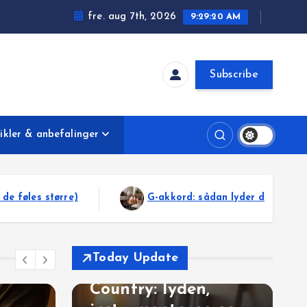
fre. aug 7th, 2026
9:29:22 AM
Subscribe
ikler & anbefalinger
: sådan lyder den, og derfor driver den så mange hits
Genrer & lydlandskaber
Today Update
Instrumenter & klang
Country: lyden,