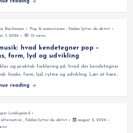
inue reading
fie Bachmann
Pop & mainstream
,
Sådan lytter du aktivt
t 3, 2026
12 views
usik: hvad kendetegner pop –
s, form, lyd og udvikling
klar og praktisk forklaring på, hvad der kendetegner
ik: hooks, form, lyd, rytme og udvikling. Lær at høre…
inue reading
sper Lindegaard
alternative
,
Sådan lytter du aktivt
august 2, 2026
iews