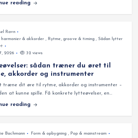
inue reading
el Ravn
, harmonier & akkorder
,
Rytme, groove & timing
,
Sådan lytter
vt
27, 2026
32 views
eøvelser: sådan træner du øret til
e, akkorder og instrumenter
 træne dit øre til rytme, akkorder og instrumenter –
den at kunne spille. Få konkrete lytteøvelser, en…
inue reading
fie Bachmann
Form & opbygning
,
Pop & mainstream