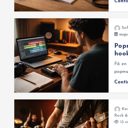
Cont
So
augus
Popm
hook
Få en 
popmus
Cont
Ka
Rock & 
13 v