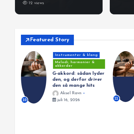
12 views
Featured Story
ang
Instrumenter & klang
 &
Melodi, harmonier &
akkorder
G-akkord: sådan lyder
der
den, og derfor driver
den så mange hits
Aksel Ravn
11
10
juli 16, 2026
ard