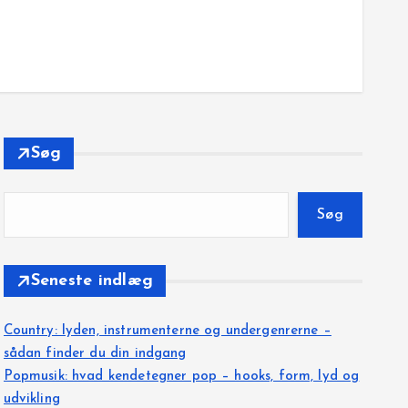
Søg
Søg
Seneste indlæg
Country: lyden, instrumenterne og undergenrerne –
sådan finder du din indgang
Popmusik: hvad kendetegner pop – hooks, form, lyd og
udvikling