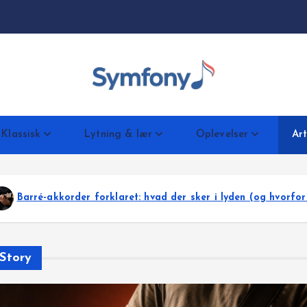
Klassisk
Lytning & lær
Oplevelser
Art
sker i lyden (og hvorfor de føles større)
G-akkord
Story