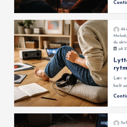
Cont
Aks
Melodi
du akti
juli 
Lytt
rytm
Lær at
helt u
Cont
So