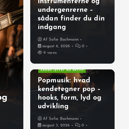
instrumenterne og
undergenrerne –
sådan finder du din
indgang
Af
Sofie Bachmann
august 6, 2026
0
9 views
Pop & mainstream
Sådan lytter du aktivt
Popmusik: hvad
g
Hip-hop, R&B & soul
Rytme, groove & timing
kendetegner pop –
og
Hvad er freestyle rap?
hooks, form, lyd og
udvikling
og 5 ting du kan lytte
Af
Sofie Bachmann
Af
Freja Krogh
juli 30, 2026
0
19 
august 3, 2026
0