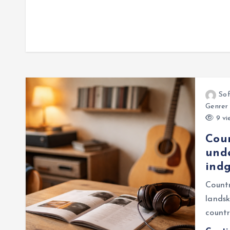
So
Genrer
9 vi
Coun
unde
ind
Count
landsk
countr