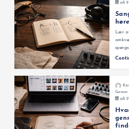
juli 
Sang
høre
Lær at
omkvæd
spørgs
Cont
Ka
Genrer
juli 
Hvad
genr
find