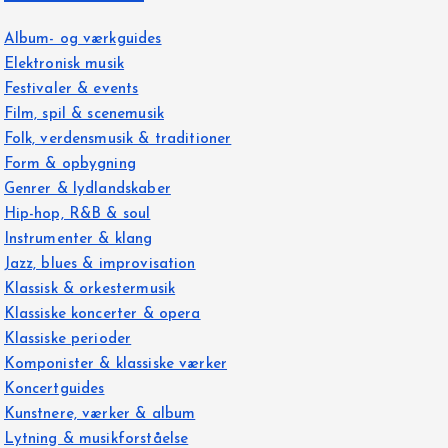
Album- og værkguides
Elektronisk musik
Festivaler & events
Film, spil & scenemusik
Folk, verdensmusik & traditioner
Form & opbygning
Genrer & lydlandskaber
Hip-hop, R&B & soul
Instrumenter & klang
Jazz, blues & improvisation
Klassisk & orkestermusik
Klassiske koncerter & opera
Klassiske perioder
Komponister & klassiske værker
Koncertguides
Kunstnere, værker & album
Lytning & musikforståelse