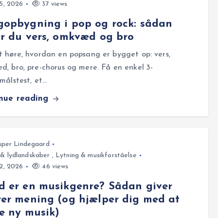
25, 2026
37 views
opbygning i pop og rock: sådan
r du vers, omkvæd og bro
 høre, hvordan en popsang er bygget op: vers,
, bro, pre-chorus og mere. Få en enkel 3-
målstest, et…
inue reading
sper Lindegaard
 & lydlandskaber
,
Lytning & musikforståelse
22, 2026
46 views
 er en musikgenre? Sådan giver
er mening (og hjælper dig med at
e ny musik)