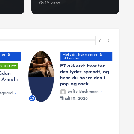
12 views
ier &
Melodi, harmonier &
akkorder
E7-akkord: hvorfor
u aktivt
den lyder spændt, og
ådan
hvor du hører den i
 A-mol i
pop og rock
Sofie Bachmann
egaard
13
juli 10, 2026
14