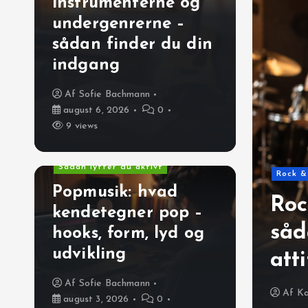
instrumenterne og
undergenrerne –
sådan finder du din
indgang
Af
Sofie Bachmann
august 6, 2026
0
9 views
Pop & mainstream
Sådan lytter du aktivt
Rock &
Popmusik: hvad
Roc
er du aktivt
kendetegner pop –
ad kendetegner pop –
såd
hooks, form, lyd og
udvikling
yd og udvikling
att
Af
Sofie Bachmann
 3, 2026
0
12 views
Af
Ka
august 3, 2026
0