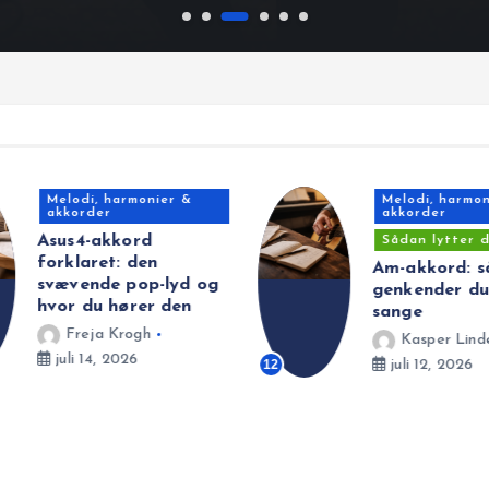
Melodi, harmonier &
Melodi, harmon
akkorder
akkorder
Asus4-akkord
Sådan lytter d
forklaret: den
Am-akkord: s
svævende pop-lyd og
genkender du
hvor du hører den
sange
Freja Krogh
Kasper Lind
juli 14, 2026
12
juli 12, 2026