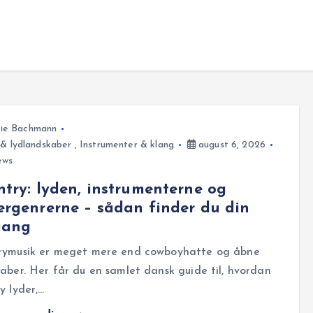
fie Bachmann
 & lydlandskaber
,
Instrumenter & klang
august 6, 2026
ews
try: lyden, instrumenterne og
rgenrerne – sådan finder du din
gang
rymusik er meget mere end cowboyhatte og åbne
aber. Her får du en samlet dansk guide til, hvordan
y lyder,…