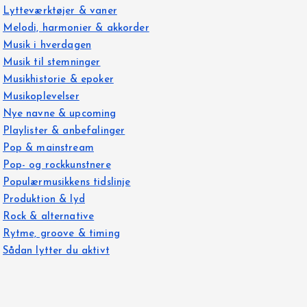
Lytteværktøjer & vaner
Melodi, harmonier & akkorder
Musik i hverdagen
Musik til stemninger
Musikhistorie & epoker
Musikoplevelser
Nye navne & upcoming
Playlister & anbefalinger
Pop & mainstream
Pop- og rockkunstnere
Populærmusikkens tidslinje
Produktion & lyd
Rock & alternative
Rytme, groove & timing
Sådan lytter du aktivt