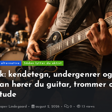
 alternative
Sådan lytter du aktivt
k: kendetegn, undergenrer o
an hører du guitar, trommer 
itude
sper Lindegaard
august 2, 2026
0
13 views