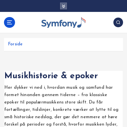
G
å
t
i
l
i
Forside
n
d
h
o
Musikhistorie & epoker
l
d
Her dykker vi ned i, hvordan musik og samfund har
formet hinanden gennem tiderne – fra klassiske
epoker til populærmusikkens store skift. Du får
fortællinger, tidslinjer, konkrete værker at lytte til og
små historiske nedslag, der gør det nemmere at høre
forskel på perioder og forstå, hvorfor musikken lyder,