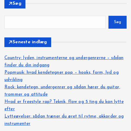
Søg
Søg
Seneste indlæg
Country: lyden, instrumenterne og undergenrerne – sådan
finder du din indgang
Popmusik: hvad kendetegner pop – hooks, form, lyd og
udvikling
Rock: kendetegn, undergenrer og sådan hører du guitar,
trommer og attitude
Hvad er freestyle rap? Teknik, flow og 5 ting du kan lytte
efter
Lytteøvelser: sådan træner du øret til rytme, akkorder og
instrumenter