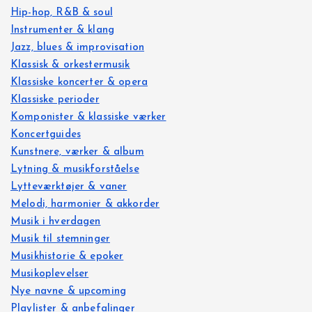
Hip-hop, R&B & soul
Instrumenter & klang
Jazz, blues & improvisation
Klassisk & orkestermusik
Klassiske koncerter & opera
Klassiske perioder
Komponister & klassiske værker
Koncertguides
Kunstnere, værker & album
Lytning & musikforståelse
Lytteværktøjer & vaner
Melodi, harmonier & akkorder
Musik i hverdagen
Musik til stemninger
Musikhistorie & epoker
Musikoplevelser
Nye navne & upcoming
Playlister & anbefalinger