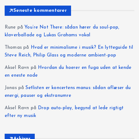
Seneste kommentarer
Rune
på
You’re Not There: sådan hører du soul-pop,
klaverballade og Lukas Grahams vokal
Thomas
på
Hvad er minimalisme i musik? En lytteguide til
Steve Reich, Philip Glass og moderne ambient-pop
Aksel Ravn
på
Hvordan du hoerer en fuga uden at kende
en eneste node
Jonas
på
Setlisten er koncertens manus: sådan aflæser du
energi, pauser og ekstranumre
Aksel Ravn
på
Drop auto-play, begynd at lede rigtigt
efter ny musik
Arkiver