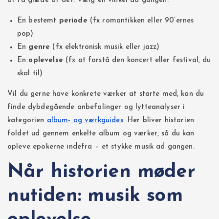
at få glæde af det. Vælg én vinkel ad gangen:
En bestemt
periode
(fx romantikken eller 90’ernes
pop)
En
genre
(fx elektronisk musik eller jazz)
En
oplevelse
(fx at forstå den koncert eller festival, du
skal til)
Vil du gerne have konkrete værker at starte med, kan du
finde dybdegående anbefalinger og lytteanalyser i
kategorien
album- og værkguides
. Her bliver historien
foldet ud gennem enkelte album og værker, så du kan
opleve epokerne indefra – et stykke musik ad gangen.
Når historien møder
nutiden: musik som