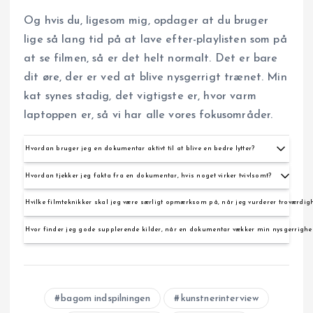
Og hvis du, ligesom mig, opdager at du bruger
lige så lang tid på at lave efter-playlisten som på
at se filmen, så er det helt normalt. Det er bare
dit øre, der er ved at blive nysgerrigt trænet. Min
kat synes stadig, det vigtigste er, hvor varm
laptoppen er, så vi har alle vores fokusområder.
Hvordan bruger jeg en dokumentar aktivt til at blive en bedre lytter?
Se filmen én gang for historien, og noter tidspunkter hvor musikken eller produktionsvalg
Hvordan tjekker jeg fakta fra en dokumentar, hvis noget virker tvivlsomt?
nævnes. Lyt derefter til de nævnte numre med fokus på de konkrete detaljer filmen peger
på, skift mellem studie- og liveversioner, brug hovedtelefoner og pause for at isolere
Start med filmens credits og eventuelle kildehenvisninger, og søg så efter originale
instrumenter eller stemmer.
Hvilke filmteknikker skal jeg være særligt opmærksom på, når jeg vurderer troværdig
interviews, samtidige avisartikler, diskografier og biografier. Biblioteker, arkiver og
troværdige musiksites kan ofte be- eller afkræfte specifikke påstande.
Hold øje med stemningsskabende musik, dramatiske montager, genindspillede scener og
Hvor finder jeg gode supplerende kilder, når en dokumentar vækker min nysgerrigh
klipning der springer i tid uden kontekst. De kan gøre en tolkning mere overbevisende,
selvom den ikke er fuldt dokumenteret.
Tjek pladebooklets og liner notes, læs samtidige anmeldelser og faglige artikler, og søg i
nationale arkiver eller radiobiblioteker som DR og BBC. Podcasts med producere,
musikforskere eller samtidige musikere giver ofte nyttige, nuancerede perspektiver.
bagom indspilningen
kunstnerinterview