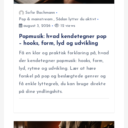
a
Sofie Bachmann
t
Pop & mainstream
,
Sådan lytter du aktivt
august 3, 2026
12 views
i
Popmusik: hvad kendetegner pop
– hooks, form, lyd og udvikling
o
Få en klar og praktisk forklaring på, hvad
n
der kendetegner popmusik: hooks, form,
lyd, rytme og udvikling. Lær at høre
forskel på pop og beslægtede genrer og
få enkle lyttegreb, du kan bruge direkte
på dine yndlingshits.