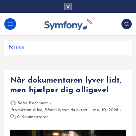
G
å
t
i
l
i
Forside
n
d
h
o
Når dokumentaren lyver lidt,
l
d
men hjælper dig alligevel
Sofie Bachmann
Produktion & lyd
,
Sådan lytter du aktivt
maj 10, 2026
0 Kommentarer