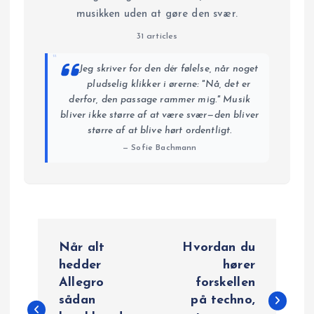
musikken uden at gøre den svær.
31 articles
“
Jeg skriver for den dér følelse, når noget
pludselig klikker i ørerne: "Nå, det er
derfor, den passage rammer mig." Musik
bliver ikke større af at være svær—den bliver
større af at blive hørt ordentligt.
— Sofie Bachmann
I
Når alt
Hvordan du
n
hedder
hører
Allegro
forskellen
d
sådan
på techno,