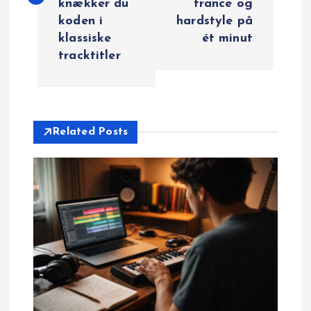
knækker du
trance og
l
koden i
hardstyle på
klassiske
ét minut
æ
tracktitler
g
s
Related Posts
n
a
v
i
g