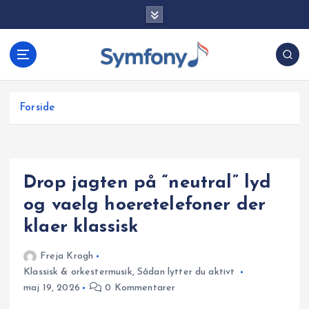
G
å
t
i
l
i
Forside
n
d
h
o
Drop jagten på “neutral” lyd
l
d
og vaelg hoeretelefoner der
klaer klassisk
Freja Krogh
Klassisk & orkestermusik
,
Sådan lytter du aktivt
maj 19, 2026
0 Kommentarer