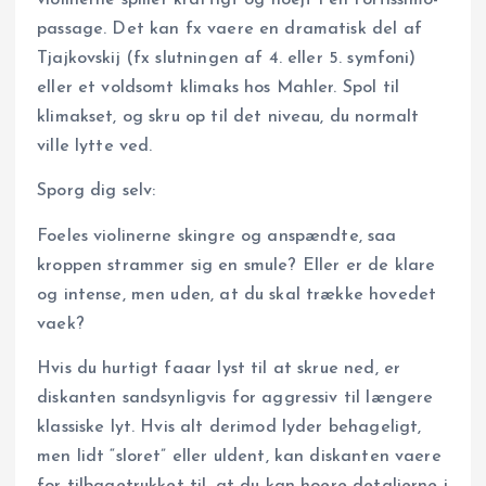
violinerne spiller kraftigt og hoejt i en fortissimo-
passage. Det kan fx vaere en dramatisk del af
Tjajkovskij (fx slutningen af 4. eller 5. symfoni)
eller et voldsomt klimaks hos Mahler. Spol til
klimakset, og skru op til det niveau, du normalt
ville lytte ved.
Sporg dig selv:
Foeles violinerne skingre og anspændte, saa
kroppen strammer sig en smule? Eller er de klare
og intense, men uden, at du skal trække hovedet
vaek?
Hvis du hurtigt faaar lyst til at skrue ned, er
diskanten sandsynligvis for aggressiv til længere
klassiske lyt. Hvis alt derimod lyder behageligt,
men lidt “sloret” eller uldent, kan diskanten vaere
for tilbagetrukket til, at du kan hoere detaljerne i