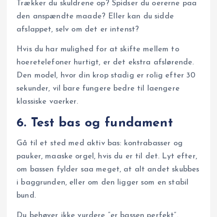
Trækker du skuldrene op? Spidser du oererne paa
den anspændte maade? Eller kan du sidde
afslappet, selv om det er intenst?
Hvis du har mulighed for at skifte mellem to
hoeretelefoner hurtigt, er det ekstra afslørende.
Den model, hvor din krop stadig er rolig efter 30
sekunder, vil bare fungere bedre til laengere
klassiske vaerker.
6. Test bas og fundament
Gå til et sted med aktiv bas: kontrabasser og
pauker, maaske orgel, hvis du er til det. Lyt efter,
om bassen fylder saa meget, at alt andet skubbes
i baggrunden, eller om den ligger som en stabil
bund.
Du behøver ikke vurdere “er bassen perfekt”.