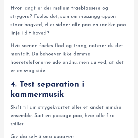
Hvor langt er der mellem traeblaesere og
strygere? Foeles det, som om messinggruppen
staar bagved, eller sidder alle paa en raekke paa
linje i dit hoved?
Hvis scenen foeles flad og trang, noterer du det
mentalt. Du behoever ikke dømme
hoeretelefonerne ude endnu, men du ved, at det
er en svag side.
4. Test separation i
kammermusik
Skift til din strygekvartet eller et andet mindre
ensemble. Sæt en passage paa, hvor alle fire
spiller.
Giv dig selv 3 sma opgaver: