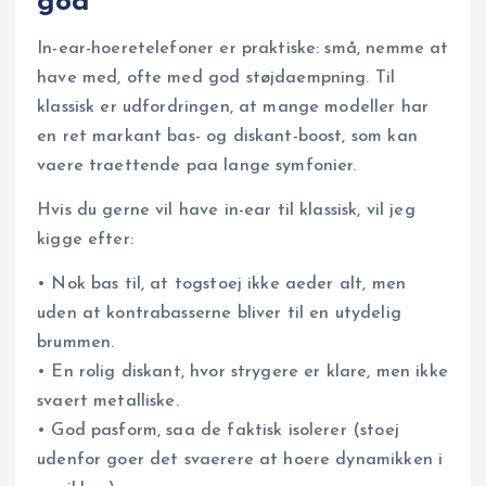
god
In-ear-hoeretelefoner er praktiske: små, nemme at
have med, ofte med god støjdaempning. Til
klassisk er udfordringen, at mange modeller har
en ret markant bas- og diskant-boost, som kan
vaere traettende paa lange symfonier.
Hvis du gerne vil have in-ear til klassisk, vil jeg
kigge efter:
• Nok bas til, at togstoej ikke aeder alt, men
uden at kontrabasserne bliver til en utydelig
brummen.
• En rolig diskant, hvor strygere er klare, men ikke
svaert metalliske.
• God pasform, saa de faktisk isolerer (stoej
udenfor goer det svaerere at hoere dynamikken i