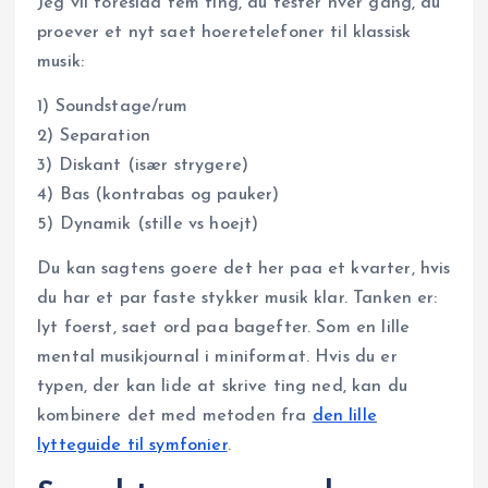
Jeg vil foreslaa fem ting, du tester hver gang, du
proever et nyt saet hoeretelefoner til klassisk
musik:
1) Soundstage/rum
2) Separation
3) Diskant (især strygere)
4) Bas (kontrabas og pauker)
5) Dynamik (stille vs hoejt)
Du kan sagtens goere det her paa et kvarter, hvis
du har et par faste stykker musik klar. Tanken er:
lyt foerst, saet ord paa bagefter. Som en lille
mental musikjournal i miniformat. Hvis du er
typen, der kan lide at skrive ting ned, kan du
kombinere det med metoden fra
den lille
lytteguide til symfonier
.