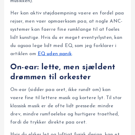
musikken).
Her kan aktiv støjdaempning vaere en fordel paa
rejser, men vaer opmaerksom paa, at nogle ANC-
systemer kan faerre fine rumklange til at foeles
lidt kunstige. Hvis du er meget eventyrlysten, kan
du ogsaa lege lidt med EQ, som jeg forklarer i
artiklen om
EQ uden panik
.
On-ear: lette, men sjældent
drømmen til orkester
On-ear (sidder paa oret, ikke rundt om) kan
vaere fine til lettere musik og kortere lyt. Til stor
klassisk musik er de ofte lidt pressede: mindre
drev, mindre rumfoelelse og hurtigere traethed,
fordi de trykker direkte paa oret.
Hvis du elsker let og luftigt fysisk design, kan et