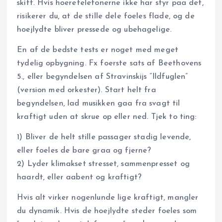
skift. Hvis hoeretelefonerne ikke har styr paa det,
risikerer du, at de stille dele foeles flade, og de
hoejlydte bliver pressede og ubehagelige.
En af de bedste tests er noget med meget
tydelig opbygning. Fx foerste sats af Beethovens
5., eller begyndelsen af Stravinskijs “Ildfuglen”
(version med orkester). Start helt fra
begyndelsen, lad musikken gaa fra svagt til
kraftigt uden at skrue op eller ned. Tjek to ting:
1) Bliver de helt stille passager stadig levende,
eller foeles de bare graa og fjerne?
2) Lyder klimakset stresset, sammenpresset og
haardt, eller aabent og kraftigt?
Hvis alt virker nogenlunde lige kraftigt, mangler
du dynamik. Hvis de hoejlydte steder foeles som