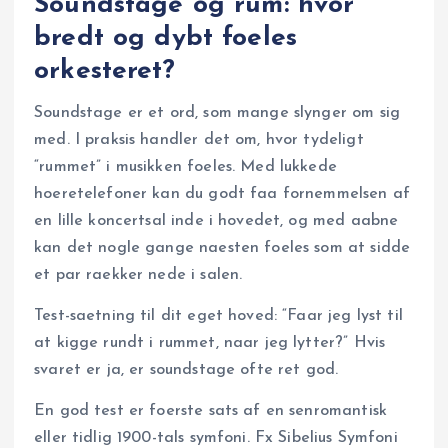
Soundstage og rum: hvor
bredt og dybt foeles
orkesteret?
Soundstage er et ord, som mange slynger om sig
med. I praksis handler det om, hvor tydeligt
“rummet” i musikken foeles. Med lukkede
hoeretelefoner kan du godt faa fornemmelsen af
en lille koncertsal inde i hovedet, og med aabne
kan det nogle gange naesten foeles som at sidde
et par raekker nede i salen.
Test-saetning til dit eget hoved: “Faar jeg lyst til
at kigge rundt i rummet, naar jeg lytter?” Hvis
svaret er ja, er soundstage ofte ret god.
En god test er foerste sats af en senromantisk
eller tidlig 1900-tals symfoni. Fx Sibelius Symfoni