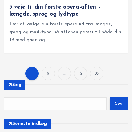
3 veje til din første opera-aften –
længde, sprog og lydtype
Lær at vælge din første opera ud fra længde,
sprog og musiktype, så aftenen passer til både din
tålmodighed og…
1
2
…
5
I
Søg
n
Søg
d
l
Seneste indlæg