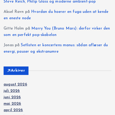
i
Steve Reich, Philip Glass og moderne ambient-pop
Aksel Ravn
på
Hvordan du hoerer en fuga uden at kende
n
en eneste node
g
Gitte Holm
på
Marry You (Bruno Mars): derfor virker den
som en perfekt pop‑skabelon
Jonas
på
Setlisten er koncertens manus: sådan aflæser du
energi, pauser og ekstranumre
Arkiver
august 2026
juli 2026
juni 2026
maj 2026
april 2026