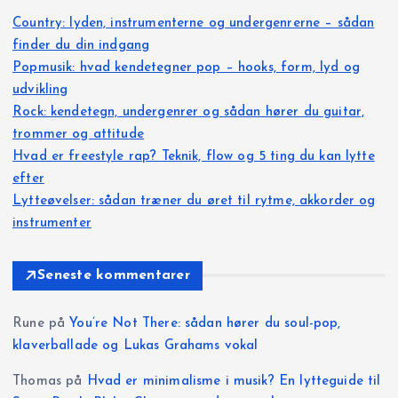
æ
Country: lyden, instrumenterne og undergenrerne – sådan
finder du din indgang
g
Popmusik: hvad kendetegner pop – hooks, form, lyd og
udvikling
s
Rock: kendetegn, undergenrer og sådan hører du guitar,
trommer og attitude
i
Hvad er freestyle rap? Teknik, flow og 5 ting du kan lytte
efter
n
Lytteøvelser: sådan træner du øret til rytme, akkorder og
instrumenter
d
d
Seneste kommentarer
e
Rune
på
You’re Not There: sådan hører du soul-pop,
klaverballade og Lukas Grahams vokal
l
Thomas
på
Hvad er minimalisme i musik? En lytteguide til