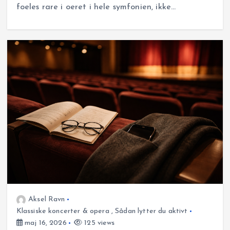
foeles rare i oeret i hele symfonien, ikke…
Aksel Ravn
Klassiske koncerter & opera
,
Sådan lytter du aktivt
maj 16, 2026
125 views