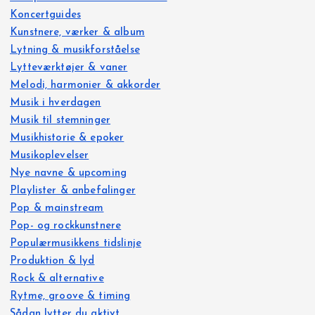
Koncertguides
Kunstnere, værker & album
Lytning & musikforståelse
Lytteværktøjer & vaner
Melodi, harmonier & akkorder
Musik i hverdagen
Musik til stemninger
Musikhistorie & epoker
Musikoplevelser
Nye navne & upcoming
Playlister & anbefalinger
Pop & mainstream
Pop- og rockkunstnere
Populærmusikkens tidslinje
Produktion & lyd
Rock & alternative
Rytme, groove & timing
Sådan lytter du aktivt