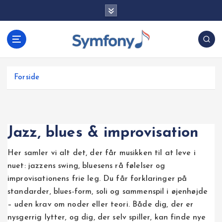
G
å
t
i
l
i
Forside
n
d
h
o
Jazz, blues & improvisation
l
d
Her samler vi alt det, der får musikken til at leve i
nuet: jazzens swing, bluesens rå følelser og
improvisationens frie leg. Du får forklaringer på
standarder, blues-form, soli og sammenspil i øjenhøjde
– uden krav om noder eller teori. Både dig, der er
nysgerrig lytter, og dig, der selv spiller, kan finde nye