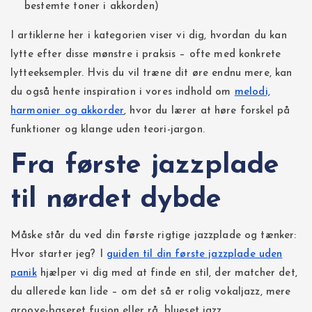
bestemte toner i akkorden)
I artiklerne her i kategorien viser vi dig, hvordan du kan
lytte efter disse mønstre i praksis – ofte med konkrete
lytteeksempler. Hvis du vil træne dit øre endnu mere, kan
du også hente inspiration i vores indhold om
melodi,
harmonier og akkorder
, hvor du lærer at høre forskel på
funktioner og klange uden teori-jargon.
Fra første jazzplade
til nørdet dybde
Måske står du ved din første rigtige jazzplade og tænker:
Hvor starter jeg? I
guiden til din første jazzplade uden
panik
hjælper vi dig med at finde en stil, der matcher det,
du allerede kan lide – om det så er rolig vokaljazz, mere
groove-baseret fusion eller rå, blueset jazz.