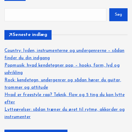
Søg
Seneste indlæg
Country: lyden, instrumenterne og undergenrerne – sådan
finder du din indgang
Popmusik: hvad kendetegner pop – hooks, form, lyd og
udvikling
Rock: kendetegn, undergenrer og sådan hører du guitar,
trommer og attitude
Hvad er freestyle rap? Teknik, flow og 5 ting du kan lytte
efter
Lytteøvelser: sådan træner du øret til rytme, akkorder og
instrumenter