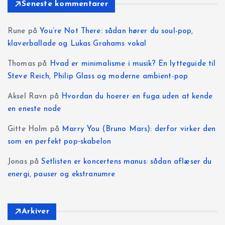
Seneste kommentarer
Rune
på
You’re Not There: sådan hører du soul-pop,
klaverballade og Lukas Grahams vokal
Thomas
på
Hvad er minimalisme i musik? En lytteguide til
Steve Reich, Philip Glass og moderne ambient-pop
Aksel Ravn
på
Hvordan du hoerer en fuga uden at kende
en eneste node
Gitte Holm
på
Marry You (Bruno Mars): derfor virker den
som en perfekt pop‑skabelon
Jonas
på
Setlisten er koncertens manus: sådan aflæser du
energi, pauser og ekstranumre
Arkiver