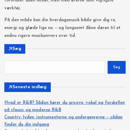
formidlet uden noder, men med ørerne som vigtigste
værktøj.
På den måde kan din hverdagsmusik både give dig ro,
energi og glæde lige nu – og langsomt åbne døren til et
endnu rigere musikunivers over tid.
Søg
Søg
Seneste indlæg
Hvad er R&B? Sådan hører du groove, vokal og forskellen
på classic og moderne R&B
Country: lyden, instrumenterne og undergenrerne – sådan
finder du din indgang