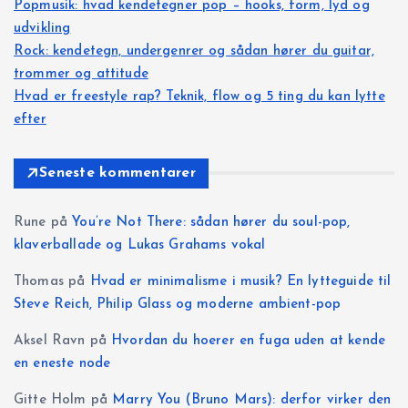
Popmusik: hvad kendetegner pop – hooks, form, lyd og
udvikling
Rock: kendetegn, undergenrer og sådan hører du guitar,
trommer og attitude
Hvad er freestyle rap? Teknik, flow og 5 ting du kan lytte
efter
Seneste kommentarer
Rune
på
You’re Not There: sådan hører du soul-pop,
klaverballade og Lukas Grahams vokal
Thomas
på
Hvad er minimalisme i musik? En lytteguide til
Steve Reich, Philip Glass og moderne ambient-pop
Aksel Ravn
på
Hvordan du hoerer en fuga uden at kende
en eneste node
Gitte Holm
på
Marry You (Bruno Mars): derfor virker den