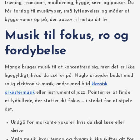
træning, transport, madlavning, hygge, søvn og pauser. Du
d
får forslag til musiktyper, små lytteøvelser og måder at
bygge vaner op på, der passer til netop dit liv.
e
Musik til fokus, ro og
l
fordybelse
i
Mange bruger musik til at koncentrere sig, men det er ikke
n
ligegyldigt, hvad du sætter på. Nogle arbejder bedst med
rolig elektronisk musik, andre med blid
klassisk
g
orkestermusik
eller instrumental jazz. Pointen er at finde
et lydbillede, der støtter dit fokus – i stedet for at stjæle
det.
Undgå for markante vokaler, hvis du skal læse eller
skrive.
Vælg musik, hvor tempo og dynamik ikke skifter alt for