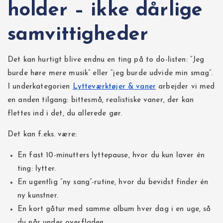
holder – ikke dårlige
samvittigheder
Det kan hurtigt blive endnu en ting på to do-listen: “Jeg
burde høre mere musik” eller “jeg burde udvide min smag”.
I underkategorien
Lytteværktøjer & vaner
arbejder vi med
en anden tilgang: bittesmå, realistiske vaner, der kan
flettes ind i det, du allerede gør.
Det kan f.eks. være:
En fast 10-minutters lyttepause, hvor du kun laver én
ting: lytter.
En ugentlig “ny sang”-rutine, hvor du bevidst finder én
ny kunstner.
En kort gåtur med samme album hver dag i en uge, så
du når under overfladen.