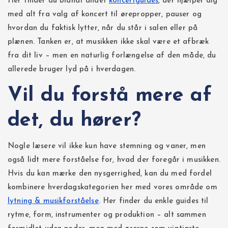
Her finder du blandt andet
koncertguides
, der hjælper dig
med alt fra valg af koncert til ørepropper, pauser og
hvordan du faktisk lytter, når du står i salen eller på
plænen. Tanken er, at musikken ikke skal være et afbræk
fra dit liv – men en naturlig forlængelse af den måde, du
allerede bruger lyd på i hverdagen.
Vil du forstå mere af
det, du hører?
Nogle læsere vil ikke kun have stemning og vaner, men
også lidt mere forståelse for, hvad der foregår i musikken.
Hvis du kan mærke den nysgerrighed, kan du med fordel
kombinere hverdagskategorien her med vores område om
lytning & musikforståelse
. Her finder du enkle guides til
rytme, form, instrumenter og produktion – alt sammen