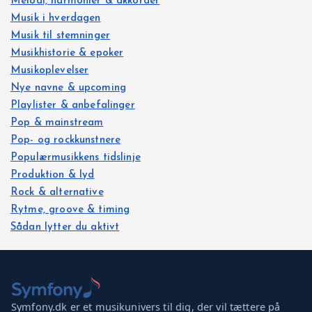
Melodi, harmonier & akkorder
Musik i hverdagen
Musik til stemninger
Musikhistorie & epoker
Musikoplevelser
Nye navne & upcoming
Playlister & anbefalinger
Pop & mainstream
Pop- og rockkunstnere
Populærmusikkens tidslinje
Produktion & lyd
Rock & alternative
Rytme, groove & timing
Sådan lytter du aktivt
Symfony.dk er et musikunivers til dig, der vil tættere på