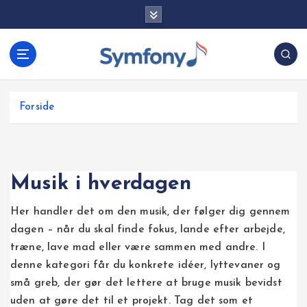
G
å
t
i
l
i
Forside
n
d
h
o
Musik i hverdagen
l
d
Her handler det om den musik, der følger dig gennem
dagen – når du skal finde fokus, lande efter arbejde,
træne, lave mad eller være sammen med andre. I
denne kategori får du konkrete idéer, lyttevaner og
små greb, der gør det lettere at bruge musik bevidst
uden at gøre det til et projekt. Tag det som et