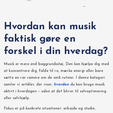
I
→
n
d
Hvordan kan musik
l
faktisk gøre en
æ
forskel i din hverdag?
g
Musik er mere end baggrundsstøj. Den kan hjælpe dig med
at koncentrere dig, falde til ro, mærke energi eller bare
s
sætte en rar ramme om de små rutiner. I denne kategori
i
samler vi artikler, der viser,
hvordan
du kan bruge musik
aktivt i hverdagen – uden at det bliver til selvoptimering
n
eller selvhjælp.
d
Fokus er på konkrete situationer: arbejde og studie,