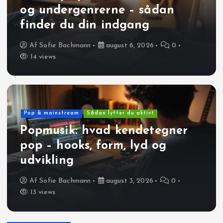
og undergenrerne – sådan
finder du din indgang
Af
Sofie Bachmann
august 6, 2026
0
14 views
Pop & mainstream
Sådan lytter du aktivt
Popmusik: hvad kendetegner
pop – hooks, form, lyd og
udvikling
Af
Sofie Bachmann
august 3, 2026
0
13 views