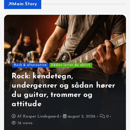
Main Story
Rock & alternative
Sådan lytter du aktivt
Rock: kendetegn,
undergenrer og sådan hører
du guitar, trommer og
attitude
Af
Kasper Lindegaard
august 2, 2026
0
16 views