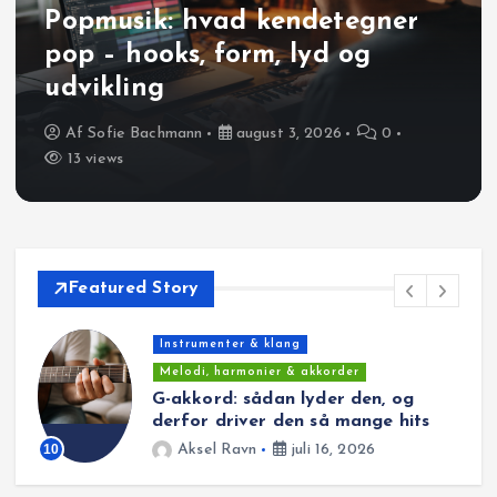
Popmusik: hvad kendetegner
pop – hooks, form, lyd og
udvikling
Af
Sofie Bachmann
august 3, 2026
0
13 views
Featured Story
Melodi, harmonier & akkorder
Asus4-akkord forklaret: den
svævende pop-lyd og hvor du
hører den
11
Freja Krogh
juli 14, 2026