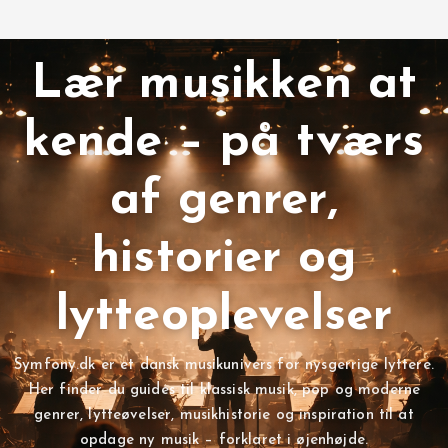
Lær musikken at
kende – på tværs
af genrer,
historier og
lytteoplevelser
Symfony.dk er et dansk musikunivers for nysgerrige lyttere.
Her finder du guides til klassisk musik, pop og moderne
genrer, lytteøvelser, musikhistorie og inspiration til at
opdage ny musik – forklaret i øjenhøjde.