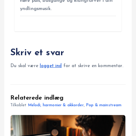
høre puls, basgange og klangfarver i din
yndlingsmusik.
Skriv et svar
Du skal være
logget ind
for at skrive en kommentar.
Relaterede indlæg
Tilkoblet
Melodi, harmonier & akkorder
,
Pop & mainstream