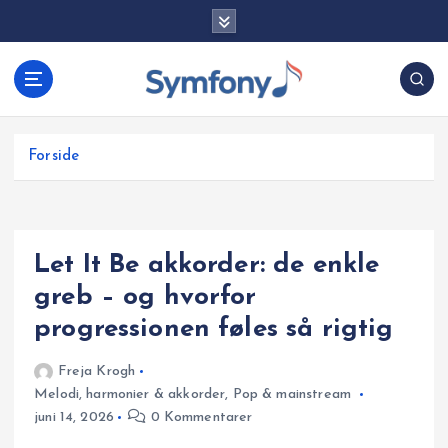
G
å
t
i
l
i
Forside
n
d
h
o
Let It Be akkorder: de enkle
l
d
greb – og hvorfor
progressionen føles så rigtig
Freja Krogh
Melodi, harmonier & akkorder
,
Pop & mainstream
juni 14, 2026
0 Kommentarer