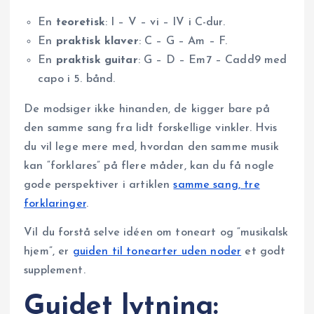
En
teoretisk
: I – V – vi – IV i C-dur.
En
praktisk klaver
: C – G – Am – F.
En
praktisk guitar
: G – D – Em7 – Cadd9 med
capo i 5. bånd.
De modsiger ikke hinanden, de kigger bare på
den samme sang fra lidt forskellige vinkler. Hvis
du vil lege mere med, hvordan den samme musik
kan “forklares” på flere måder, kan du få nogle
gode perspektiver i artiklen
samme sang, tre
forklaringer
.
Vil du forstå selve idéen om toneart og “musikalsk
hjem”, er
guiden til tonearter uden noder
et godt
supplement.
Guidet lytning: