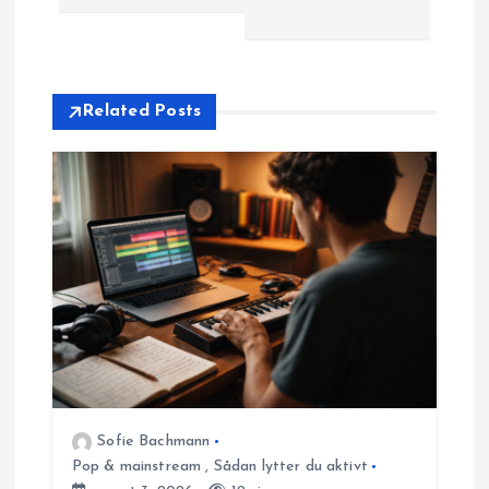
g
s
Related Posts
n
a
v
i
g
a
t
Sofie Bachmann
Pop & mainstream
,
Sådan lytter du aktivt