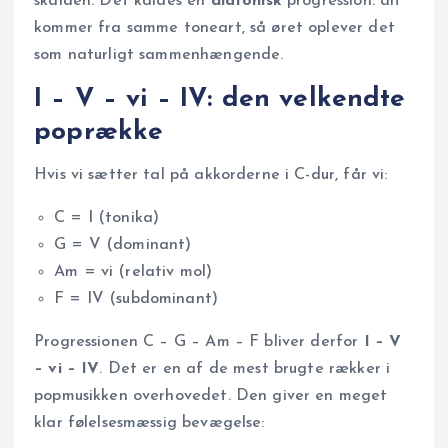
skalaen. Det kaldes en
diatonisk
progression: alt
kommer fra samme toneart, så øret oplever det
som naturligt sammenhængende.
I – V – vi – IV: den velkendte
poprække
Hvis vi sætter tal på akkorderne i C-dur, får vi:
C = I (tonika)
G = V (dominant)
Am = vi (relativ mol)
F = IV (subdominant)
Progressionen C – G – Am – F bliver derfor
I – V
– vi – IV
. Det er en af de mest brugte rækker i
popmusikken overhovedet. Den giver en meget
klar følelsesmæssig bevægelse: