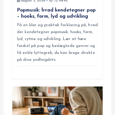
i
august 3, 2026
12 views
Popmusik: hvad kendetegner pop
o
– hooks, form, lyd og udvikling
Få en klar og praktisk forklaring på, hvad
n
der kendetegner popmusik: hooks, form,
lyd, rytme og udvikling. Lær at høre
forskel på pop og beslægtede genrer og
få enkle lyttegreb, du kan bruge direkte
på dine yndlingshits.