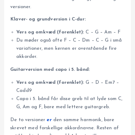
versioner.
Klaver- og grundversion i C-dur:
Vers og omkvæd (forenklet):
C – G – Am – F
Du møder også ofte F – C – Dm – C – G i små
variationer, men kernen er ovenstående fire
akkorder.
Guitarversion med capo i 5. bånd:
Vers og omkvæd (forenklet):
G – D – Em7 –
Cadd9
Capo i 5. bånd får disse greb til at lyde som C,
G, Am og F, bare med lettere guitargreb.
De to versioner
er
den samme harmonik, bare
skrevet med forskellige akkordnavne. Resten af