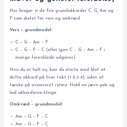
Her bruger vi de fire grundakkorder C, G, Am og
F som skelet for vers og omkvæd.
Vers – grundmodel:
C – G – Am – F
C – G – F – C (eller igen C – G – Am – F i
mange forenklede udgaver)
Hvis du er helt ny, kan du starte med blot at
skifte akkord på hver takt (1-2-3-4), uden at
tænke på avanceret rytme. Hold en jævn puls og
lad akkorderne klinge.
Omkvæd – grundmodel:
Am – G – F – C
Am – G – F – C