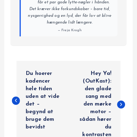
får et par gode lytte-nøgler i hånden.
Det kræver ikke forkundskaber – bare tid,
nysgerrighed og en lyd, der får lov at blive
hængende lidt længere.
— Freja Krogh
I
Du hoerer
Hey Ya!
n
kadencer
(OutKast):
hele tiden
den glade
d
uden at vide
sang med
det –
den mørke
l
begynd at
motor –
bruge dem
sådan hører
æ
bevidst
du
kontrasten