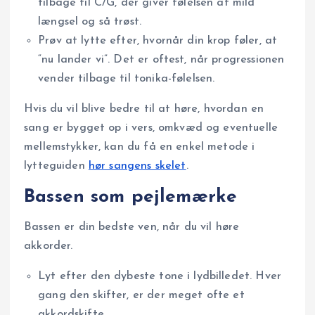
tilbage til C/G, der giver følelsen af mild
længsel og så trøst.
Prøv at lytte efter, hvornår din krop føler, at
“nu lander vi”. Det er oftest, når progressionen
vender tilbage til tonika-følelsen.
Hvis du vil blive bedre til at høre, hvordan en
sang er bygget op i vers, omkvæd og eventuelle
mellemstykker, kan du få en enkel metode i
lytteguiden
hør sangens skelet
.
Bassen som pejlemærke
Bassen er din bedste ven, når du vil høre
akkorder.
Lyt efter den dybeste tone i lydbilledet. Hver
gang den skifter, er der meget ofte et
akkordskifte.