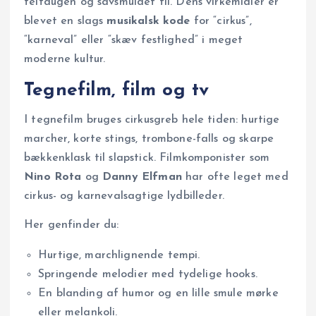
teltdugen og savsmuldet til. Dens virkemidler er
blevet en slags
musikalsk kode
for “cirkus”,
“karneval” eller “skæv festlighed” i meget
moderne kultur.
Tegnefilm, film og tv
I tegnefilm bruges cirkusgreb hele tiden: hurtige
marcher, korte stings, trombone-falls og skarpe
bækkenklask til slapstick. Filmkomponister som
Nino Rota
og
Danny Elfman
har ofte leget med
cirkus- og karnevalsagtige lydbilleder.
Her genfinder du:
Hurtige, marchlignende tempi.
Springende melodier med tydelige hooks.
En blanding af humor og en lille smule mørke
eller melankoli.