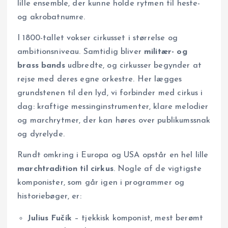
lille ensemble, der kunne holde rytmen til heste-
og akrobatnumre.
I 1800-tallet vokser cirkusset i størrelse og
ambitionsniveau. Samtidig bliver
militær- og
brass bands
udbredte, og cirkusser begynder at
rejse med deres egne orkestre. Her lægges
grundstenen til den lyd, vi forbinder med cirkus i
dag: kraftige messinginstrumenter, klare melodier
og marchrytmer, der kan høres over publikumssnak
og dyrelyde.
Rundt omkring i Europa og USA opstår en hel lille
marchtradition til cirkus
. Nogle af de vigtigste
komponister, som går igen i programmer og
historiebøger, er:
Julius Fučík
– tjekkisk komponist, mest berømt