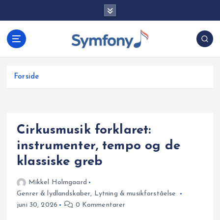
G
å
t
i
l
i
Forside
n
d
h
o
Cirkusmusik forklaret:
l
d
instrumenter, tempo og de
klassiske greb
Mikkel Holmgaard
Genrer & lydlandskaber
,
Lytning & musikforståelse
juni 30, 2026
0 Kommentarer