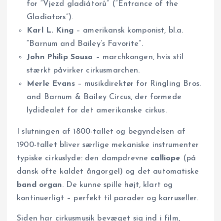
for “Vjezd gladiátorů” (“Entrance of the
Gladiators”).
Karl L. King
– amerikansk komponist, bl.a.
“Barnum and Bailey’s Favorite”.
John Philip Sousa
– marchkongen, hvis stil
stærkt påvirker cirkusmarchen.
Merle Evans
– musikdirektør for Ringling Bros.
and Barnum & Bailey Circus, der formede
lydidealet for det amerikanske cirkus.
I slutningen af 1800-tallet og begyndelsen af
1900-tallet bliver særlige mekaniske instrumenter
typiske cirkuslyde: den dampdrevne
calliope
(på
dansk ofte kaldet ångorgel) og det automatiske
band organ
. De kunne spille højt, klart og
kontinuerligt – perfekt til parader og karruseller.
Siden har cirkusmusik bevæget sig ind i film,