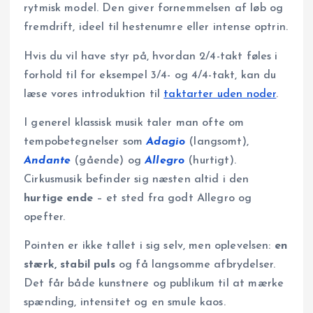
rytmisk model. Den giver fornemmelsen af løb og
fremdrift, ideel til hestenumre eller intense optrin.
Hvis du vil have styr på, hvordan 2/4-takt føles i
forhold til for eksempel 3/4- og 4/4-takt, kan du
læse vores introduktion til
taktarter uden noder
.
I generel klassisk musik taler man ofte om
tempobetegnelser som
Adagio
(langsomt),
Andante
(gående) og
Allegro
(hurtigt).
Cirkusmusik befinder sig næsten altid i den
hurtige ende
– et sted fra godt Allegro og
opefter.
Pointen er ikke tallet i sig selv, men oplevelsen:
en
stærk, stabil puls
og få langsomme afbrydelser.
Det får både kunstnere og publikum til at mærke
spænding, intensitet og en smule kaos.