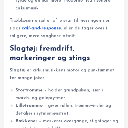
fylde og en lidt mere “moderne” lyd i senere
cirkusmusik.
Træblæserne spiller ofte svar til messingen i en
slags
call-and-response
, eller de tager over i
roligere, mere sangbare afsnit.
Slagtøj: fremdrift,
markeringer og stings
Slagtøj
er cirkusmusikkens motor og punktummet
for mange jokes.
Stortromme
– holder grundpulsen, især i
march- og galoprytmer.
Lilletromme
– giver rullen, trommevirvler og
detaljer i rytmemønstret.
Bækkener
– markerer overgange, stigninger og