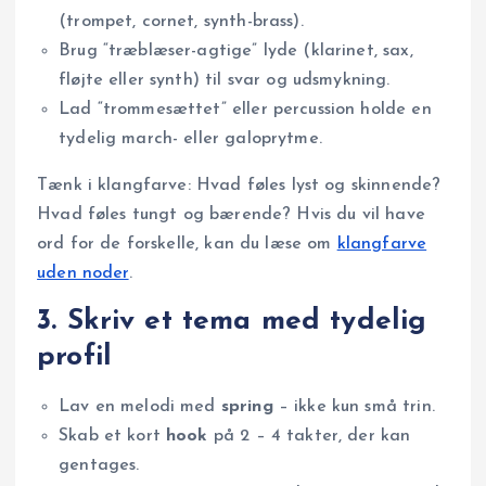
(trompet, cornet, synth-brass).
Brug “træblæser-agtige” lyde (klarinet, sax,
fløjte eller synth) til svar og udsmykning.
Lad “trommesættet” eller percussion holde en
tydelig march- eller galoprytme.
Tænk i klangfarve: Hvad føles lyst og skinnende?
Hvad føles tungt og bærende? Hvis du vil have
ord for de forskelle, kan du læse om
klangfarve
uden noder
.
3. Skriv et tema med tydelig
profil
Lav en melodi med
spring
– ikke kun små trin.
Skab et kort
hook
på 2 – 4 takter, der kan
gentages.