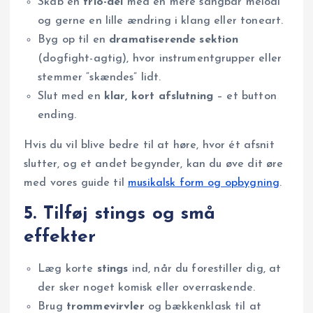
Skab en
trio-del
med en mere sangbar melodi
og gerne en lille ændring i klang eller toneart.
Byg op til en
dramatiserende sektion
(dogfight-agtig), hvor instrumentgrupper eller
stemmer “skændes” lidt.
Slut med en
klar, kort afslutning
– et button
ending.
Hvis du vil blive bedre til at høre, hvor ét afsnit
slutter, og et andet begynder, kan du øve dit øre
med vores guide til
musikalsk form og opbygning
.
5. Tilføj stings og små
effekter
Læg korte
stings
ind, når du forestiller dig, at
der sker noget komisk eller overraskende.
Brug
trommevirvler
og bækkenklask til at