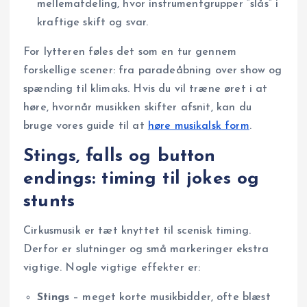
mellemafdeling, hvor instrumentgrupper “slås” i
kraftige skift og svar.
For lytteren føles det som en tur gennem
forskellige scener: fra paradeåbning over show og
spænding til klimaks. Hvis du vil træne øret i at
høre, hvornår musikken skifter afsnit, kan du
bruge vores guide til at
høre musikalsk form
.
Stings, falls og button
endings: timing til jokes og
stunts
Cirkusmusik er tæt knyttet til scenisk timing.
Derfor er slutninger og små markeringer ekstra
vigtige. Nogle vigtige effekter er:
Stings
– meget korte musikbidder, ofte blæst