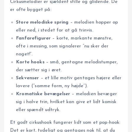
Cirkusmelodier er sjældent stille og glidende. De
er ofte bygget på:
Store melodiske spring
– melodien hopper op
eller ned, i stedet for at gå trinvis.
Fanfarefigurer
– korte, markante mønstre,
ofte i messing, som signalerer “nu sker der
noget!”.
Korte hooks
– små, gentagne melodistumper,
der sætter sig i øret.
Sekvenser
– et lille motiv gentages højere eller
lavere (“samme form, ny højde”).
Kromatiske bevægelser
– melodien bevæger
sig i halve trin, hvilket kan give et lidt komisk
eller spændt udtryk.
Et godt cirkushook fungerer lidt som et pop-hook:
Det er kort, tydeligt og gentages nok til, at du