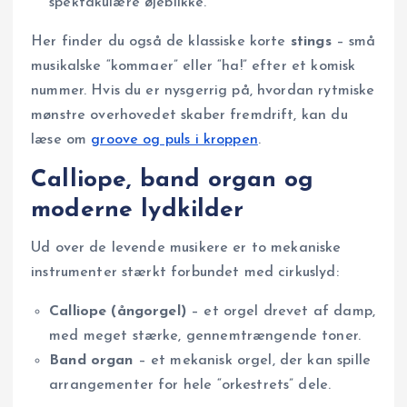
spektakulære øjeblikke.
Her finder du også de klassiske korte
stings
– små
musikalske “kommaer” eller “ha!” efter et komisk
nummer. Hvis du er nysgerrig på, hvordan rytmiske
mønstre overhovedet skaber fremdrift, kan du
læse om
groove og puls i kroppen
.
Calliope, band organ og
moderne lydkilder
Ud over de levende musikere er to mekaniske
instrumenter stærkt forbundet med cirkuslyd:
Calliope (ångorgel)
– et orgel drevet af damp,
med meget stærke, gennemtrængende toner.
Band organ
– et mekanisk orgel, der kan spille
arrangementer for hele “orkestrets” dele.