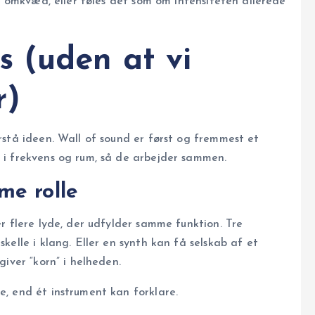
l omkvæd, eller føles det som om intensiteten allerede
s (uden at vi
r)
stå ideen. Wall of sound er først og fremmest et
i frekvens og rum, så de arbejder sammen.
me rolle
r flere lyde, der udfylder samme funktion. Tre
elle i klang. Eller en synth kan få selskab af et
iver “korn” i helheden.
, end ét instrument kan forklare.