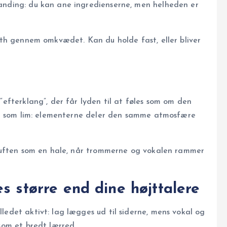
anding: du kan ane ingredienserne, men helheden er
nth gennem omkvædet. Kan du holde fast, eller bliver
“efterklang”, der får lyden til at føles som om den
 tit som lim: elementerne deler den samme atmosfære
 luften som en hale, når trommerne og vokalen rammer
es større end dine højttalere
ledet aktivt: lag lægges ud til siderne, mens vokal og
som et bredt lærred.