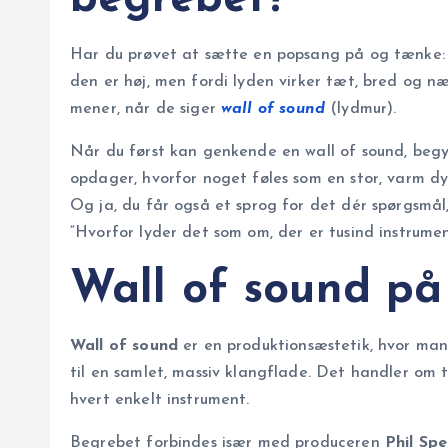
Har du prøvet at sætte en popsang på og tænke: “
den er høj, men fordi lyden virker tæt, bred og n
mener, når de siger
wall of sound
(lydmur).
Når du først kan genkende en wall of sound, begy
opdager, hvorfor noget føles som en stor, varm d
Og ja, du får også et sprog for det dér spørgsmål, m
“Hvorfor lyder det som om, der er tusind instrum
Wall of sound på 
Wall of sound
er en produktionsæstetik, hvor ma
til en samlet, massiv klangflade. Det handler o
hvert enkelt instrument.
Begrebet forbindes især med produceren
Phil Sp