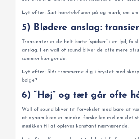
Lyt efter:
Sæt høretelefoner på og mærk, om omkv
5) Blødere anslag: transie
Transienter er de helt korte “spidser” i en lyd, fx 
anslag. I en wall of sound bliver de ofte mere af
sammenhængende.
Lyt efter:
Slår trommerne dig i brystet med skarpe
bølge?
6) “Høj” og tæt går ofte h
Wall of sound bliver tit forvekslet med bare at 
at dynamikken er mindre: forskellen mellem det st
musikken til at opleves konstant nærværende.