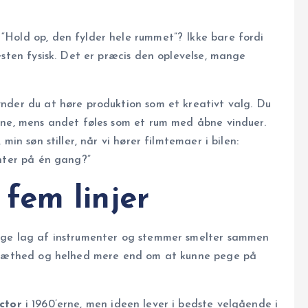
Hold op, den fylder hele rummet”? Ikke bare fordi
æsten fysisk. Det er præcis den oplevelse, mange
nder du at høre produktion som et kreativt valg. Du
yne, mens andet føles som et rum med åbne vinduer.
in søn stiller, når vi hører filmtemaer i bilen:
enter på én gang?”
fem linjer
nge lag af instrumenter og stemmer smelter sammen
m tæthed og helhed mere end om at kunne pege på
ector
i 1960’erne, men ideen lever i bedste velgående i