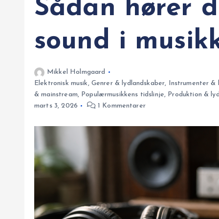
Sådan hører d
sound i musik
Mikkel Holmgaard
Elektronisk musik
,
Genrer & lydlandskaber
,
Instrumenter & 
& mainstream
,
Populærmusikkens tidslinje
,
Produktion & ly
marts 3, 2026
1 Kommentarer