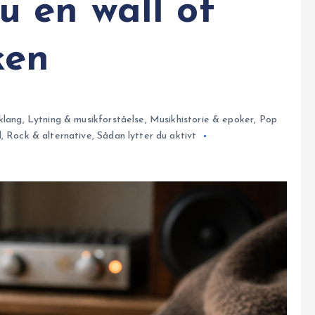
u en wall of
ken
klang
,
Lytning & musikforståelse
,
Musikhistorie & epoker
,
Pop
d
,
Rock & alternative
,
Sådan lytter du aktivt