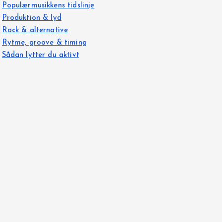
Populærmusikkens tidslinje
Produktion & lyd
Rock & alternative
Rytme, groove & timing
Sådan lytter du aktivt