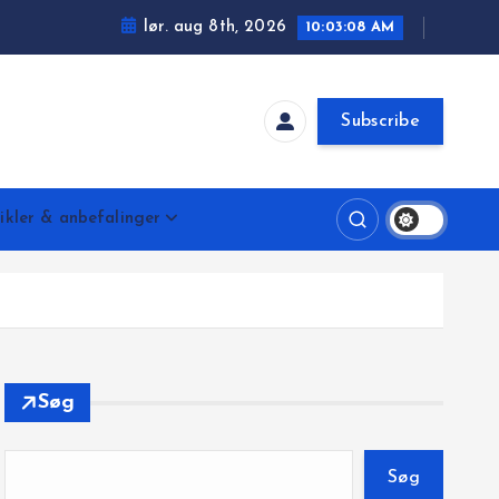
lør. aug 8th, 2026
10:03:09 AM
Subscribe
ikler & anbefalinger
Søg
Søg