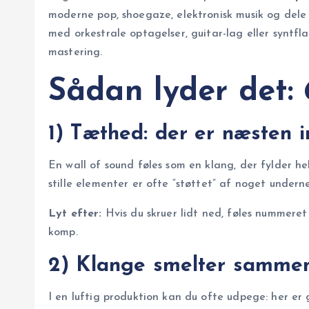
moderne pop, shoegaze, elektronisk musik og dele
med orkestrale optagelser, guitar-lag eller syntf
mastering.
Sådan lyder det: 
1) Tæthed: der er næsten i
En wall of sound føles som en klang, der fylder he
stille elementer er ofte “støttet” af noget undern
Lyt efter:
Hvis du skruer lidt ned, føles nummeret 
komp.
2) Klange smelter sammen 
I en luftig produktion kan du ofte udpege: her er g