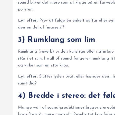
sound bliver det mere som at kigge på en farvebl
pointen.
Lyt efter:
Prøv at følge én enkelt guitar eller sy
den en del af “massen”?
3) Rumklang som lim
Rumklang (reverb) er den kunstige eller naturlige 
står i et rum. I wall of sound fungerer rumklang
og virker som én stor krop.
Lyt efter:
Slutter lyden brat, eller hænger den i
samtidig?
4) Bredde i stereo: det føl
Mange wall of sound-produktioner bruger stereobil
bas ofte står mere centralt. Resultatet kan føles 