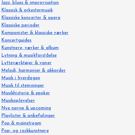
Jazz, blues & improvisation
Klassisk & orkestermusik
Klassiske koncerter & opera
Klassiske perioder
Komponister & klassiske værker
Koncertguides
Kunstnere, værker & album
Lytning & musikforståelse
Lytteværktøjer & vaner
Melodi, harmonier & akkorder
Musik i hverdagen
Musik til stemninger
Musikhistorie & epoker
Musikoplevelser
Nye navne & upcoming
Playlister & anbefalinger
Pop & mainstream
Pop- og rockkunstnere