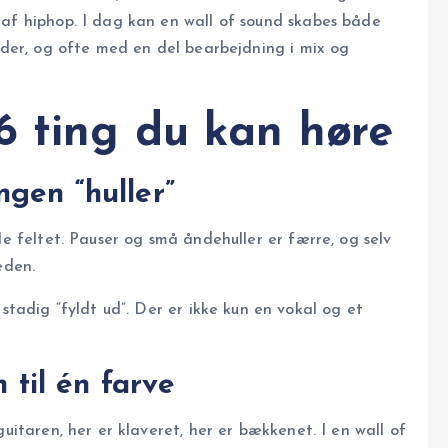
 af hiphop. I dag kan en wall of sound skabes både
lader, og ofte med en del bearbejdning i mix og
6 ting du kan høre
ngen “huller”
le feltet. Pauser og små åndehuller er færre, og selv
eden.
stadig “fyldt ud”. Der er ikke kun en vokal og et
til én farve
uitaren, her er klaveret, her er bækkenet. I en wall of