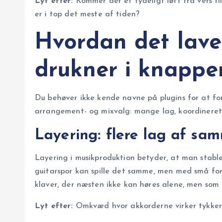
Lyt efter:
Kommer der et tydeligt løft fra vers ti
er i top det meste af tiden?
Hvordan det lave
drukner i knappe
Du behøver ikke kende navne på plugins for at for
arrangement- og mixvalg: mange lag, koordineret 
Layering: flere lag af sam
Layering i musikproduktion betyder, at man stable
guitarspor kan spille det samme, men med små forsk
klaver, der næsten ikke kan høres alene, men som g
Lyt efter:
Omkvæd hvor akkorderne virker tykkere