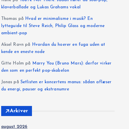
Rune
på
You’re Not There: sådan hører du soul-pop,
klaverballade og Lukas Grahams vokal
Thomas
på
Hvad er minimalisme i musik? En
lytteguide til Steve Reich, Philip Glass og moderne
ambient-pop
Aksel Ravn
på
Hvordan du hoerer en fuga uden at
kende en eneste node
Gitte Holm
på
Marry You (Bruno Mars): derfor virker
den som en perfekt pop‑skabelon
Jonas
på
Setlisten er koncertens manus: sådan aflæser
du energi, pauser og ekstranumre
Arkiver
august 2026