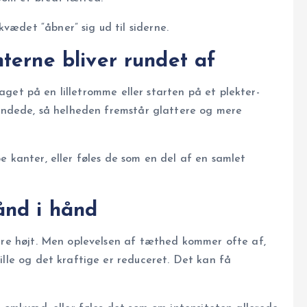
ædet “åbner” sig ud til siderne.
nterne bliver rundet af
slaget på en lilletromme eller starten på et plekter-
rundede, så helheden fremstår glattere og mere
 kanter, eller føles de som en del af en samlet
ånd i hånd
være højt. Men oplevelsen af tæthed kommer ofte af,
ille og det kraftige er reduceret. Det kan få