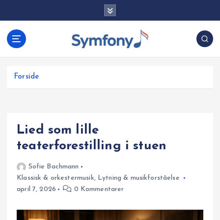
G
å
t
i
l
i
Forside
n
d
h
o
Lied som lille
l
d
teaterforestilling i stuen
Sofie Bachmann
Klassisk & orkestermusik
,
Lytning & musikforståelse
april 7, 2026
0 Kommentarer