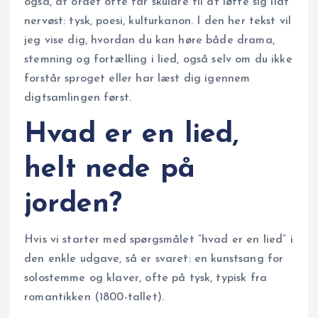
også, at ordet ofte får skuldre til at løfte sig lidt
nervøst: tysk, poesi, kulturkanon. I den her tekst vil
jeg vise dig, hvordan du kan høre både drama,
stemning og fortælling i lied, også selv om du ikke
forstår sproget eller har læst dig igennem
digtsamlingen først.
Hvad er en lied,
helt nede på
jorden?
Hvis vi starter med spørgsmålet “hvad er en lied” i
den enkle udgave, så er svaret: en kunstsang for
solostemme og klaver, ofte på tysk, typisk fra
romantikken (1800-tallet).