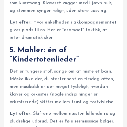
som kunstsang. Klaveret vugger med i jævn puls,
og stemmen synger roligt, uden store udsving.
Lyt efter:
Hvor enkelheden i akkompagnementet
giver plads til ro. Her er “dramaet” faktisk, at
intet dramatisk sker.
5. Mahler: én af
“Kindertotenlieder”
Det er tungere stof: sange om at miste et barn.
Måske ikke der, du starter sent en tirsdag aften,
men musikalsk er det meget tydeligt, hvordan
klaver og orkester (nogle indspilninger er
orkestrerede) skifter mellem trøst og fortvivlelse.
Lyt efter:
Skiftene mellem næsten lullende ro og
pludselige udbrud. Det er følelsesmæssige bølger,