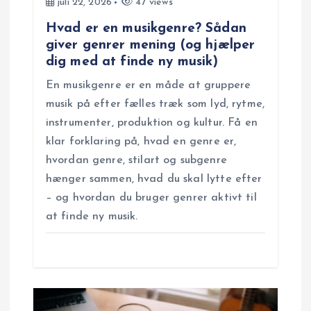
i
juli 22, 2026
47 views
Hvad er en musikgenre? Sådan
o
giver genrer mening (og hjælper
dig med at finde ny musik)
n
En musikgenre er en måde at gruppere
musik på efter fælles træk som lyd, rytme,
instrumenter, produktion og kultur. Få en
klar forklaring på, hvad en genre er,
hvordan genre, stilart og subgenre
hænger sammen, hvad du skal lytte efter
– og hvordan du bruger genrer aktivt til
at finde ny musik.