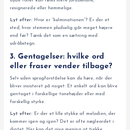
dybe toner kan føles mere jordbundne,
resignerede eller hemmelige.
Lyt efter:
Hvor er “kulminationen”? Er der et
sted, hvor stemmen pludselig går meget højere
end før? Tænk det som en sætning med
udråbstegn.
3. Gentagelser: hvilke ord
eller fraser vender tilbage?
Selv uden sprogforståelse kan du høre, når der
bliver insisteret på noget. Et enkelt ord kan blive
gentaget i forskellige tonehøjder eller med
forskellig styrke.
Lyt efter:
Er der et lille stykke af melodien, der
kommer igen og igen? Det er ofte nøgleordet i
digtet. Her kan det give mening at tjekke