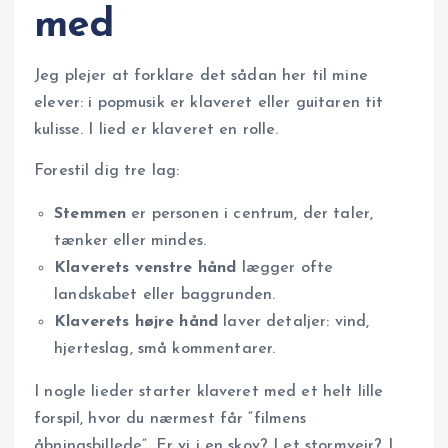
med
Jeg plejer at forklare det sådan her til mine
elever: i popmusik er klaveret eller guitaren tit
kulisse. I lied er klaveret en rolle.
Forestil dig tre lag:
Stemmen
er personen i centrum, der taler,
tænker eller mindes.
Klaverets venstre hånd
lægger ofte
landskabet eller baggrunden.
Klaverets højre hånd
laver detaljer: vind,
hjerteslag, små kommentarer.
I nogle lieder starter klaveret med et helt lille
forspil, hvor du nærmest får “filmens
åbningsbillede”. Er vi i en skov? I et stormvejr? I