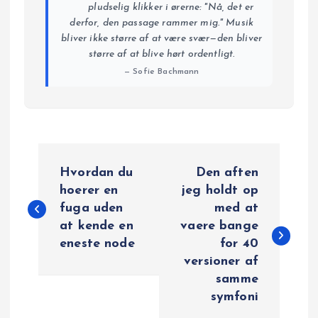
pludselig klikker i ørerne: "Nå, det er
derfor, den passage rammer mig." Musik
bliver ikke større af at være svær—den bliver
større af at blive hørt ordentligt.
— Sofie Bachmann
I
Hvordan du
Den aften
n
hoerer en
jeg holdt op
fuga uden
med at
d
at kende en
vaere bange
eneste node
for 40
l
versioner af
samme
æ
symfoni