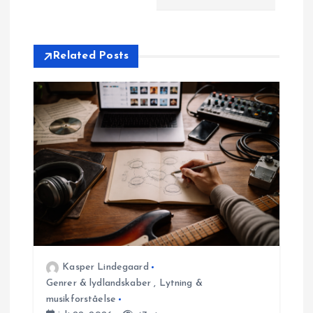
g
s
Related Posts
n
a
v
i
g
a
Kasper Lindegaard
t
Genrer & lydlandskaber
,
Lytning &
musikforståelse